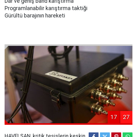
Dar ve geniş band karıştırma
Programlanabilir karıştırma taktiği
Gürültü barajının hareketi
17
27
HAVELSAN, kritik tesislerin keskin