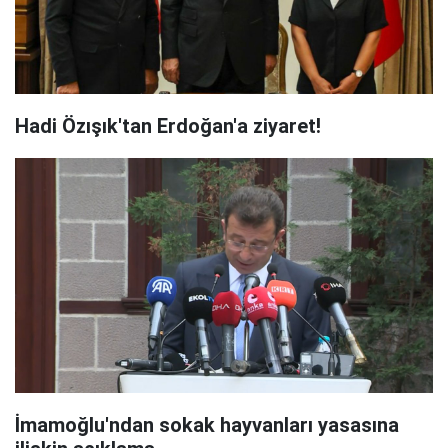
Hadi Özışık'tan Erdoğan'a ziyaret!
İmamoğlu'ndan sokak hayvanları yasasına