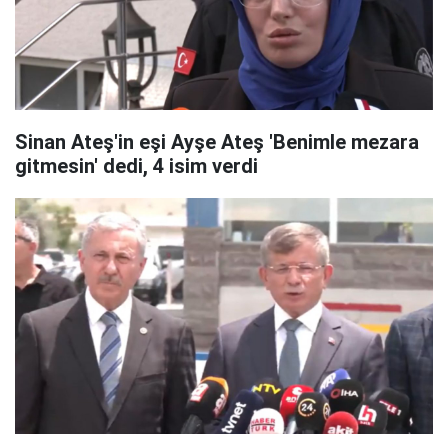
Sinan Ateş'in eşi Ayşe Ateş 'Benimle mezara
gitmesin' dedi, 4 isim verdi