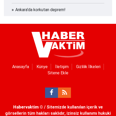
Ankara'da korkutan deprem!
Anasayfa
Künye
İletişim
Gizlilik İlkeleri
Sitene Ekle
Habervaktim
© / Sitemizde kullanılan içerik ve
görsellerin tüm hakları saklıdır, izinsiz kullanımı hukuki