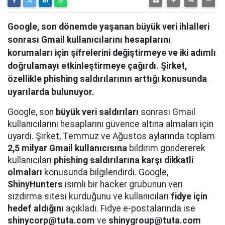
Google, son dönemde yaşanan büyük veri ihlalleri
sonrası Gmail kullanıcılarını hesaplarını
korumaları için şifrelerini değiştirmeye ve iki adımlı
doğrulamayı etkinleştirmeye çağırdı. Şirket,
özellikle phishing saldırılarının arttığı konusunda
uyarılarda bulunuyor.
Google, son
büyük veri saldırıları
sonrası Gmail
kullanıcılarını hesaplarını güvence altına almaları için
uyardı. Şirket, Temmuz ve Ağustos aylarında toplam
2,5 milyar Gmail kullanıcısına
bildirim göndererek
kullanıcıları
phishing saldırılarına karşı dikkatli
olmaları
konusunda bilgilendirdi. Google,
ShinyHunters
isimli bir hacker grubunun veri
sızdırma sitesi kurduğunu ve kullanıcıları
fidye için
hedef aldığını
açıkladı. Fidye e-postalarında ise
shinycorp@tuta.com
ve
shinygroup@tuta.com