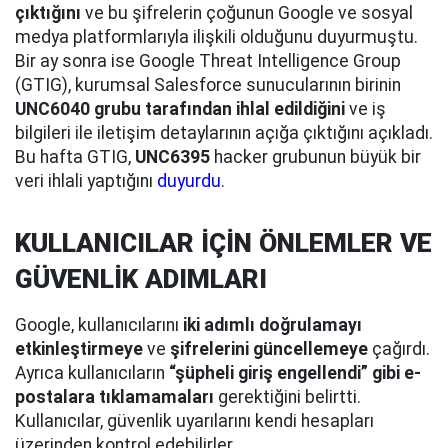
çıktığını
ve bu şifrelerin çoğunun Google ve sosyal
medya platformlarıyla ilişkili olduğunu duyurmuştu.
Bir ay sonra ise Google Threat Intelligence Group
(GTIG), kurumsal Salesforce sunucularının birinin
UNC6040 grubu tarafından ihlal edildiğini
ve iş
bilgileri ile iletişim detaylarının açığa çıktığını açıkladı.
Bu hafta GTIG,
UNC6395
hacker grubunun büyük bir
veri ihlali yaptığını
duyurdu
.
KULLANICILAR İÇİN ÖNLEMLER VE
GÜVENLİK ADIMLARI
Google, kullanıcılarını
iki adımlı doğrulamayı
etkinleştirmeye
ve
şifrelerini güncellemeye
çağırdı.
Ayrıca kullanıcıların
“şüpheli giriş engellendi” gibi e-
postalara tıklamamaları
gerektiğini belirtti.
Kullanıcılar, güvenlik uyarılarını kendi hesapları
üzerinden kontrol edebilirler.