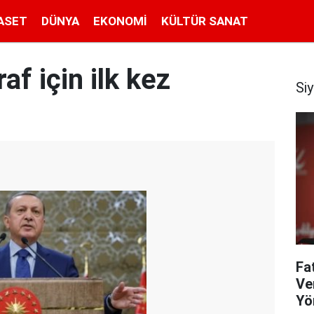
ASET
DÜNYA
EKONOMI
KÜLTÜR SANAT
af için ilk kez
Si
Fa
Ve
Yö