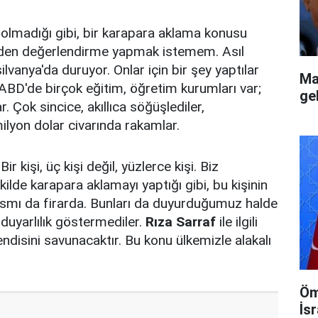
u olmadığı gibi, bir karapara aklama konusu
meden değerlendirme yapmak istemem. Asıl
vanya'da duruyor. Onlar için bir şey yaptılar
Ma
ABD'de birçok eğitim, öğretim kurumları var;
gel
r. Çok sincice, akıllıca söğüşlediler,
lyon dolar civarında rakamlar.
ir kişi, üç kişi değil, yüzlerce kişi. Biz
kilde karapara aklamayı yaptığı gibi, bu kişinin
r kısmı da firarda. Bunları da duyurduğumuz halde
duyarlılık göstermediler.
Rıza Sarraf
ile ilgili
kendisini savunacaktır. Bu konu ülkemizle alakalı
Öm
İsr