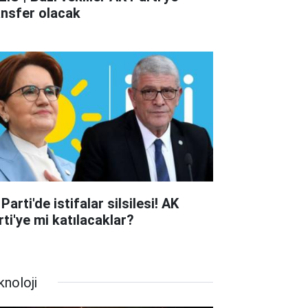
ansfer olacak
 Parti'de istifalar silsilesi! AK
rti'ye mi katılacaklar?
knoloji