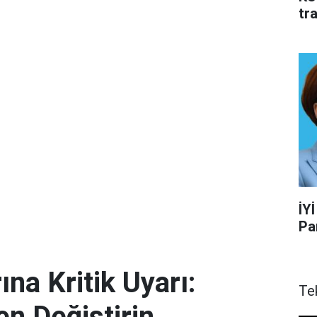
tr
İYİ
Pa
ına Kritik Uyarı:
Te
en Değiştirin