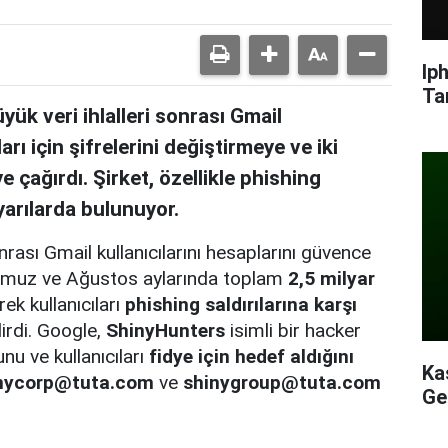
Ip
Ta
k veri ihlalleri sonrası Gmail
arı için şifrelerini değiştirmeye ve iki
 çağırdı. Şirket, özellikle phishing
yarılarda bulunuyor.
rası Gmail kullanıcılarını hesaplarını güvence
 Temmuz ve Ağustos aylarında toplam
2,5 milyar
ek kullanıcıları
phishing saldırılarına karşı
irdi. Google,
ShinyHunters
isimli bir hacker
nu ve kullanıcıları
fidye için hedef aldığını
Ka
nycorp@tuta.com
ve
shinygroup@tuta.com
Ge