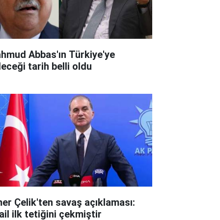
hmud Abbas'ın Türkiye'ye
eceği tarih belli oldu
er Çelik'ten savaş açıklaması:
ail ilk tetiğini çekmiştir