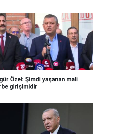
gür Özel: Şimdi yaşanan mali
rbe girişimidir