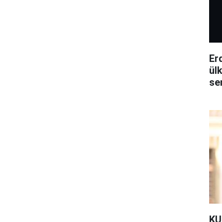
Erd
ül
se
KUL