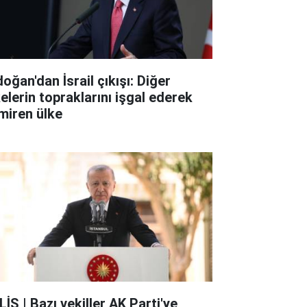
oğan'dan İsrail çıkışı: Diğer
kelerin topraklarını işgal ederek
miren ülke
İS | Bazı vekiller AK Parti'ye