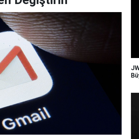
JW
Bü