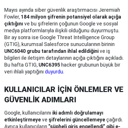
Mayıs ayında siber güvenlik araştırmacısı Jeremiah
Fowler,
184 milyon şifrenin potansiyel olarak açığa
çıktığını
ve bu şifrelerin çoğunun Google ve sosyal
medya platformlarıyla ilişkili olduğunu duyurmuştu.
Bir ay sonra ise Google Threat Intelligence Group
(GTIG), kurumsal Salesforce sunucularının birinin
UNC6040 grubu tarafından ihlal edildiğini
ve iş
bilgileri ile iletişim detaylarının açığa çıktığını açıkladı.
Bu hafta GTIG,
UNC6395
hacker grubunun büyük bir
veri ihlali yaptığını
duyurdu
.
KULLANICILAR İÇİN ÖNLEMLER VE
GÜVENLİK ADIMLARI
Google, kullanıcılarını
iki adımlı doğrulamayı
etkinleştirmeye
ve
şifrelerini güncellemeye
çağırdı.
Ayrıca kullanıcıların
“şüpheli giriş engellendi” gibi e-