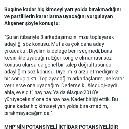
Bugüne kadar hiç kimseyi yarı yolda bırakmadığını
ve partililerin kararlarına uyacağını vurgulayan
Akşener şöyle konuştu:
"Şu an itibariyle 3 arkadaşımızın imza toplayarak
adaylığı söz konusu. Mutlaka çok daha aday
çıkacaktır. Diyelim ki delege beni seçmedi; buna
kesinlikle uyacağım. Eğer kongre olmaması söz
konusu olursa da genel bir talep doğrultusunda
adaylığım söz konusu. Diyelim ki arzu etmediğimiz
bir sonuç çıktı. Toplayacağım arkadaşlarımı, ne karar
verirlerse ona uyacağım. Derlerse ki, &lsquo;Haydi
abla, eve git’, hay hay. Ya da &lsquo;2018’e
yürüyeceksin’ ona da hay hay. Kader birliği ettik. Bu
güne kadar hiç kimseyi yarı yolda bırakmadım,
bırakmayacağım da."
MHP’NİN POTANSİYELİ İKTİDAR POTANSİYELİDİR