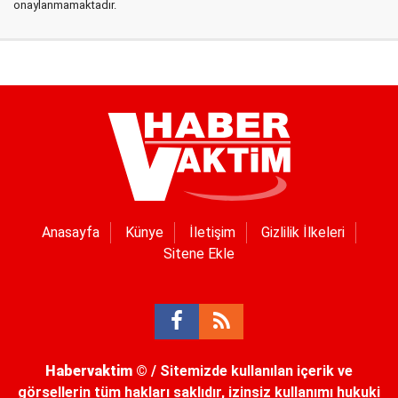
onaylanmamaktadır.
Anasayfa
Künye
İletişim
Gizlilik İlkeleri
Sitene Ekle
Habervaktim
© / Sitemizde kullanılan içerik ve
görsellerin tüm hakları saklıdır, izinsiz kullanımı hukuki