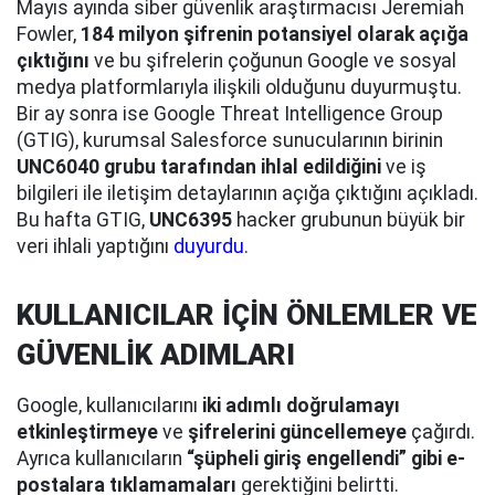
Mayıs ayında siber güvenlik araştırmacısı Jeremiah
Fowler,
184 milyon şifrenin potansiyel olarak açığa
çıktığını
ve bu şifrelerin çoğunun Google ve sosyal
medya platformlarıyla ilişkili olduğunu duyurmuştu.
Bir ay sonra ise Google Threat Intelligence Group
(GTIG), kurumsal Salesforce sunucularının birinin
UNC6040 grubu tarafından ihlal edildiğini
ve iş
bilgileri ile iletişim detaylarının açığa çıktığını açıkladı.
Bu hafta GTIG,
UNC6395
hacker grubunun büyük bir
veri ihlali yaptığını
duyurdu
.
KULLANICILAR İÇİN ÖNLEMLER VE
GÜVENLİK ADIMLARI
Google, kullanıcılarını
iki adımlı doğrulamayı
etkinleştirmeye
ve
şifrelerini güncellemeye
çağırdı.
Ayrıca kullanıcıların
“şüpheli giriş engellendi” gibi e-
postalara tıklamamaları
gerektiğini belirtti.