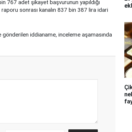
bin 767 adet şikayet başvurunun yapıldığı
ek
t raporu sonrası kanalın 837 bin 387 lira idari
 gönderilen iddianame, inceleme aşamasında
Çi
ne
fa