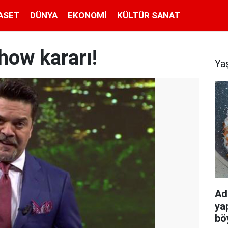
ASET
DÜNYA
EKONOMI
KÜLTÜR SANAT
how kararı!
Ya
Adı
ya
bö