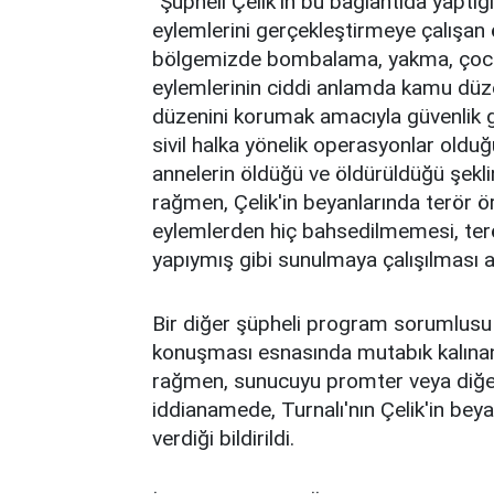
''Şüpheli Çelik'in bu bağlantıda yaptı
eylemlerini gerçekleştirmeye çalışa
bölgemizde bombalama, yakma, çocuk
eylemlerinin ciddi anlamda kamu düze
düzenini korumak amacıyla güvenlik 
sivil halka yönelik operasyonlar oldu
annelerin öldüğü ve öldürüldüğü şekl
rağmen, Çelik'in beyanlarında terör 
eylemlerden hiç bahsedilmemesi, te
yapıymış gibi sunulmaya çalışılması a
Bir diğer şüpheli program sorumlusu K
konuşması esnasında mutabık kalınan 
rağmen, sunucuyu promter veya diğer 
iddianamede, Turnalı'nın Çelik'in bey
verdiği bildirildi.