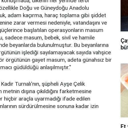
ğı konuşmada, ülkenin her yerinde terör
n özellikle Doğu ve Güneydoğu Anadolu
, adam kaçırma, haraç toplama gibi şiddet
nine zarar vermesi nedeniyle, vatandaşını ve
güçlerince başlatılan operasyonların masum
ğu, sadece masum, bebek, sivil ve hamile
Ça
inde beyanlarda bulunulmuştur. Bu beyanlarına
bü
örgütünün işlediği sayılamayacak sayıda vahşice
rör örgütünün gayet masum, adeta günahsız bir
macı güdüldüğü anlaşılmıştır.''
adir Turnalı'nın, şüpheli Ayşe Çelik
metnin dışına çıkıldığını farketmesine
hiçbir araçla uyarmadığı ifade edilen
anlarının sürdürülmesine sonuna kadar izin
Et