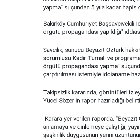
yapma'' suçundan 5 yıla kadar hapis 
Bakırköy Cumhuriyet Başsavcıvekili İ
örgütü propagandası yapıldığı" iddia
Savcılık, sunucu Beyazıt Öztürk hakkı
sorumlusu Kadir Turnalı ve programa 
örgütü propagandası yapma'' suçunda
çarptırılması istemiyle iddianame hazı
Takipsizlik kararında, görüntüleri izle
Yücel Sözer'in rapor hazırladığı belirti
Karara yer verilen raporda, ''Beyazıt 
anlamaya ve dinlemeye çalıştığı, yayın
şaşkınlık duygusunun yerini üzüntünün