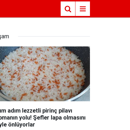
şam
m adım lezzetli pirinç pilavı
pmanın yolu! Şefler lapa olmasını
yle önlüyorlar