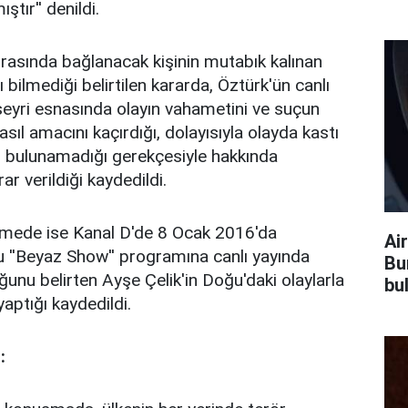
ştır'' denildi.
rasında bağlanacak kişinin mutabık kalınan
bilmediği belirtilen kararda, Öztürk'ün canlı
eyri esnasında olayın vahametini ve suçun
sıl amacını kaçırdığı, dolayısıyla olayda kastı
lil bulunamadığı gerekçesiyle hakkında
r verildiği kaydedildi.
namede ise Kanal D'de 8 Ocak 2016'da
Air
 ''Beyaz Show'' programına canlı yayında
Bu
unu belirten Ayşe Çelik'in Doğu'daki olaylarla
bu
yaptığı kaydedildi.
: