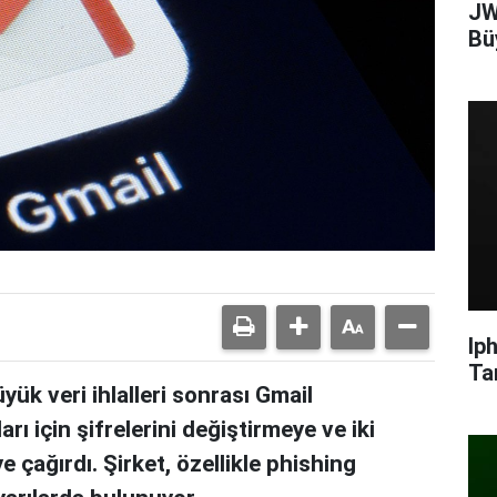
JW
Bü
Ip
Ta
k veri ihlalleri sonrası Gmail
arı için şifrelerini değiştirmeye ve iki
 çağırdı. Şirket, özellikle phishing