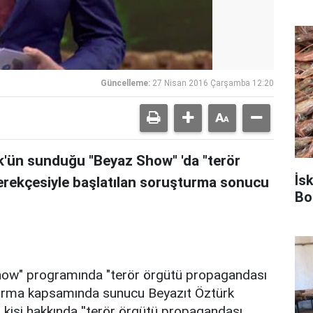
Güncelleme:
27 Nisan 2016 Çarşamba 12:20
k'ün sunduğu "Beyaz Show" 'da "terör
İs
erekçesiyle başlatılan soruşturma sonucu
Bo
how" programında "terör örgütü propagandası
uşturma kapsamında sunucu Beyazıt Öztürk
 2 kişi hakkında ''terör örgütü propagandası