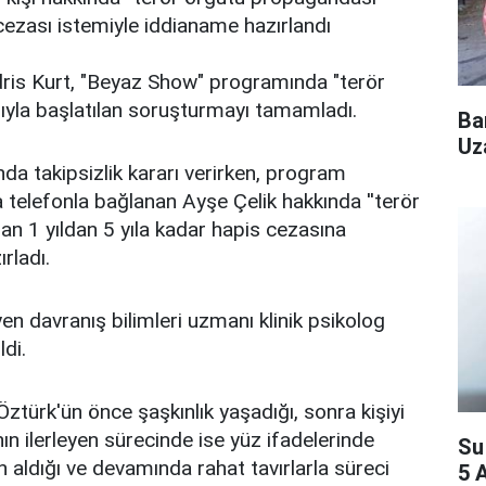
cezası istemiyle iddianame hazırlandı
dris Kurt, "Beyaz Show" programında "terör
sıyla başlatılan soruşturmayı tamamladı.
Ba
Uz
nda takipsizlik kararı verirken, program
telefonla bağlanan Ayşe Çelik hakkında ''terör
n 1 yıldan 5 yıla kadar hapis cezasına
rladı.
yen davranış bilimleri uzmanı klinik psikolog
ldi.
Öztürk'ün önce şaşkınlık yaşadığı, sonra kişiyi
ın ilerleyen sürecinde ise yüz ifadelerinde
Su
 aldığı ve devamında rahat tavırlarla süreci
5 A