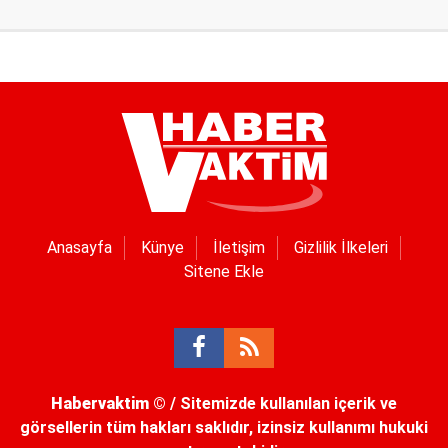
Anasayfa
Künye
İletişim
Gizlilik İlkeleri
Sitene Ekle
Habervaktim
© / Sitemizde kullanılan içerik ve
görsellerin tüm hakları saklıdır, izinsiz kullanımı hukuki