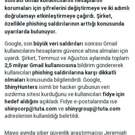
sonrası Gmail kullanıcılarını hesaplarını
korumaları için şifrelerini değiştirmeye ve iki adımlı
doğrulamayı etkinleştirmeye çağırdı. Şirket,
özellikle phishing saldırılarının arttığı konusunda
uyarılarda bulunuyor.
Google, son
büyük veri saldırıları
sonrası Gmail
kullanıcılarını hesaplarını güvence altına almaları için
uyardı. Şirket, Temmuz ve Ağustos aylarında toplam
2,5 milyar Gmail kullanıcısına
bildirim göndererek
kullanıcıları
phishing saldırılarına karşı dikkatli
olmaları
konusunda bilgilendirdi. Google,
ShinyHunters
isimli bir hacker grubunun veri
sızdırma sitesi kurduğunu ve kullanıcıları
fidye için
hedef aldığını
açıkladı. Fidye e-postalarında ise
shinycorp@tuta.com
ve
shinygroup@tuta.com
adreslerinin kullanıldığı belirtildi.
Mayıs ayında siber güvenlik araştırmacısı Jeremiah