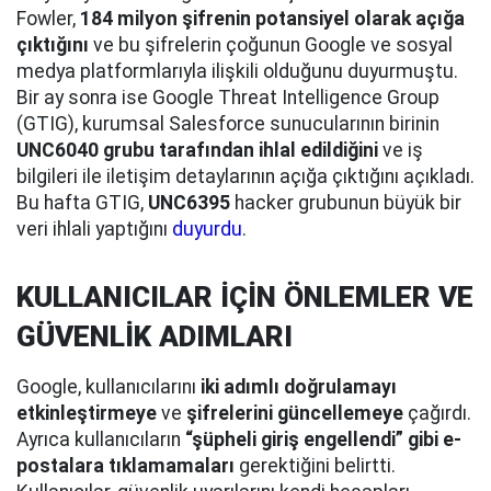
Fowler,
184 milyon şifrenin potansiyel olarak açığa
çıktığını
ve bu şifrelerin çoğunun Google ve sosyal
medya platformlarıyla ilişkili olduğunu duyurmuştu.
Bir ay sonra ise Google Threat Intelligence Group
(GTIG), kurumsal Salesforce sunucularının birinin
UNC6040 grubu tarafından ihlal edildiğini
ve iş
bilgileri ile iletişim detaylarının açığa çıktığını açıkladı.
Bu hafta GTIG,
UNC6395
hacker grubunun büyük bir
veri ihlali yaptığını
duyurdu
.
KULLANICILAR İÇİN ÖNLEMLER VE
GÜVENLİK ADIMLARI
Google, kullanıcılarını
iki adımlı doğrulamayı
etkinleştirmeye
ve
şifrelerini güncellemeye
çağırdı.
Ayrıca kullanıcıların
“şüpheli giriş engellendi” gibi e-
postalara tıklamamaları
gerektiğini belirtti.