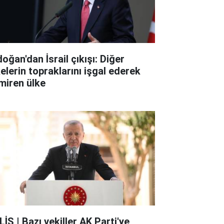
oğan'dan İsrail çıkışı: Diğer
kelerin topraklarını işgal ederek
miren ülke
İS | Bazı vekiller AK Parti'ye