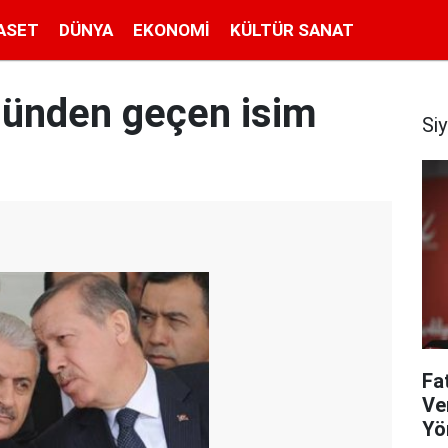
ASET
DÜNYA
EKONOMI
KÜLTÜR SANAT
lünden geçen isim
Si
Fa
Ve
Yö