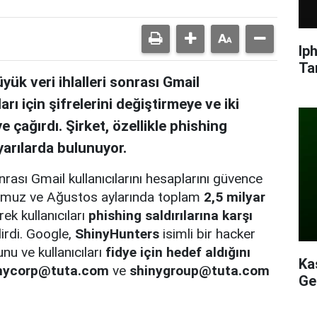
Ip
Ta
k veri ihlalleri sonrası Gmail
arı için şifrelerini değiştirmeye ve iki
 çağırdı. Şirket, özellikle phishing
yarılarda bulunuyor.
rası Gmail kullanıcılarını hesaplarını güvence
 Temmuz ve Ağustos aylarında toplam
2,5 milyar
ek kullanıcıları
phishing saldırılarına karşı
irdi. Google,
ShinyHunters
isimli bir hacker
nu ve kullanıcıları
fidye için hedef aldığını
Ka
nycorp@tuta.com
ve
shinygroup@tuta.com
Ge