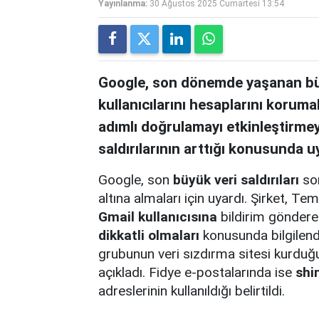
Yayınlanma:
30 Ağustos 2025 Cumartesi 13:54
Google, son dönemde yaşanan büyü
kullanıcılarını hesaplarını korumal
adımlı doğrulamayı etkinleştirmeye
saldırılarının arttığı konusunda u
Google, son
büyük veri saldırıları
son
altına almaları için uyardı. Şirket,
Gmail kullanıcısına
bildirim gönderer
dikkatli olmaları
konusunda bilgilend
grubunun veri sızdırma sitesi kurduğu
açıkladı. Fidye e-postalarında ise
shi
adreslerinin kullanıldığı belirtildi.