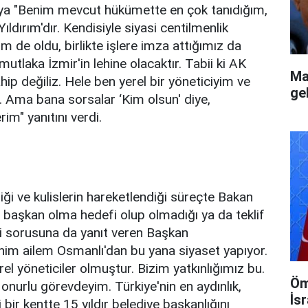
uya "Benim mevcut hükümette en çok tanıdığım,
ldırım'dır. Kendisiyle siyasi centilmenlik
 de oldu, birlikte işlere imza attığımız da
mutlaka İzmir'in lehine olacaktır. Tabii ki AK
Ma
hip değiliz. Hele ben yerel bir yöneticiyim ve
gel
Ama bana sorsalar ‘Kim olsun' diye,
im" yanıtını verdi.
ği ve kulislerin hareketlendiği süreçte Bakan
el başkan olma hedefi olup olmadığı ya da teklif
 sorusuna da yanıt veren Başkan
nim ailem Osmanlı'dan bu yana siyaset yapıyor.
 yöneticiler olmuştur. Bizim yatkınlığımız bu.
Öm
nurlu görevdeyim. Türkiye'nin en aydınlık,
İsr
 bir kentte 15 yıldır belediye başkanlığını