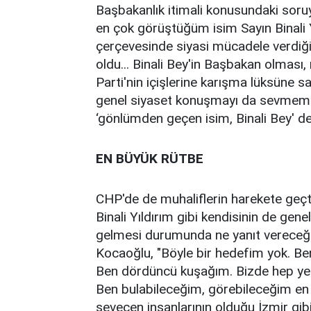
Başbakanlık itimali konusundaki sor
en çok görüştüğüm isim Sayın Binali Yı
çerçevesinde siyasi mücadele verdiğim
oldu... Binali Bey'in Başbakan olması, 
Parti'nin içişlerine karışma lüksüne sa
genel siyaset konuşmayı da sevmem. 
‘gönlümden geçen isim, Binali Bey' der
EN BÜYÜK RÜTBE
CHP'de de muhaliflerin harekete geçti
Binali Yıldırım gibi kendisinin de gen
gelmesi durumunda ne yanıt vereceği
Kocaoğlu, "Böyle bir hedefim yok. Be
Ben dördüncü kuşağım. Bizde hep yerel
Ben bulabileceğim, görebileceğim en o
sevecen insanlarının olduğu İzmir gibi