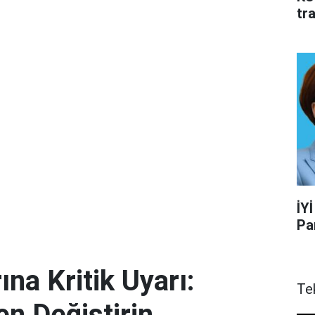
tr
İYİ
Pa
ına Kritik Uyarı:
Te
en Değiştirin