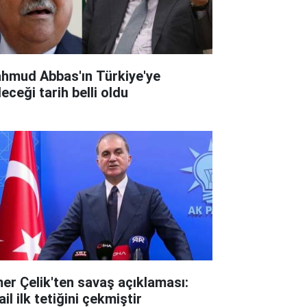
hmud Abbas'ın Türkiye'ye
eceği tarih belli oldu
er Çelik'ten savaş açıklaması:
ail ilk tetiğini çekmiştir