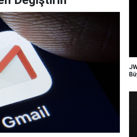
JW
Bü