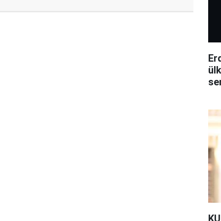
Erd
ül
se
KUL