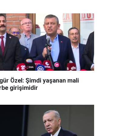
gür Özel: Şimdi yaşanan mali
rbe girişimidir