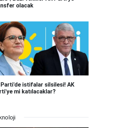
ansfer olacak
 Parti'de istifalar silsilesi! AK
rti'ye mi katılacaklar?
knoloji