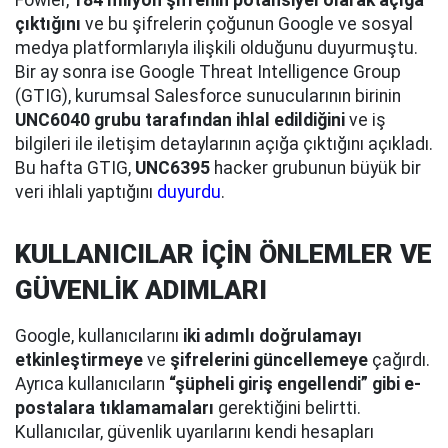
Fowler,
184 milyon şifrenin potansiyel olarak açığa
çıktığını
ve bu şifrelerin çoğunun Google ve sosyal
medya platformlarıyla ilişkili olduğunu duyurmuştu.
Bir ay sonra ise Google Threat Intelligence Group
(GTIG), kurumsal Salesforce sunucularının birinin
UNC6040 grubu tarafından ihlal edildiğini
ve iş
bilgileri ile iletişim detaylarının açığa çıktığını açıkladı.
Bu hafta GTIG,
UNC6395
hacker grubunun büyük bir
veri ihlali yaptığını
duyurdu
.
KULLANICILAR İÇİN ÖNLEMLER VE
GÜVENLİK ADIMLARI
Google, kullanıcılarını
iki adımlı doğrulamayı
etkinleştirmeye
ve
şifrelerini güncellemeye
çağırdı.
Ayrıca kullanıcıların
“şüpheli giriş engellendi” gibi e-
postalara tıklamamaları
gerektiğini belirtti.
Kullanıcılar, güvenlik uyarılarını kendi hesapları