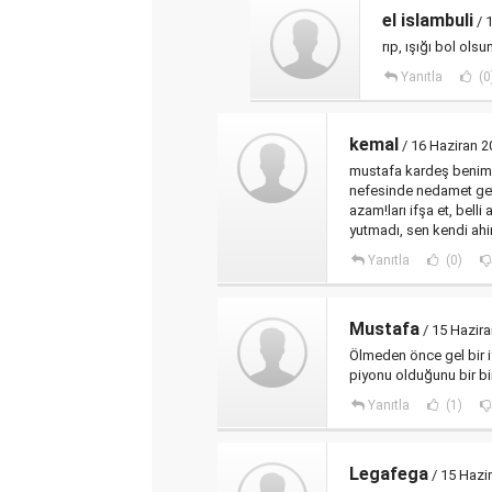
el islambuli
/ 
rıp, ışığı bol olsu
Yanıtla
(0
kemal
/ 16 Haziran 
mustafa kardeş benim d
nefesinde nedamet geti
azam!ları ifşa et, belli
yutmadı, sen kendi ahir
Yanıtla
(0)
Mustafa
/ 15 Hazir
Ölmeden önce gel bir iyi
piyonu olduğunu bir bi
Yanıtla
(1)
Legafega
/ 15 Hazi