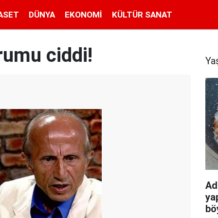
ASET
DÜNYA
EKONOMI
KÜLTÜR SANAT
rumu ciddi!
Ya
Adı
ya
bö