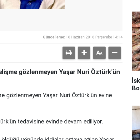
Güncelleme:
16 Haziran 2016 Perşembe 14:14
elişme gözlenmeyen Yaşar Nuri Öztürk'ün
İs
Bo
me gözlenmeyen Yaşar Nuri Öztürk'ün evine
ürk'ün tedavisine evinde devam ediliyor.
öldüğü yönünde iddialar ortaya atılan Yaşar