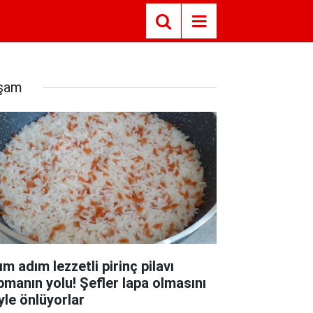
şam
m adım lezzetli pirinç pilavı
pmanın yolu! Şefler lapa olmasını
yle önlüyorlar