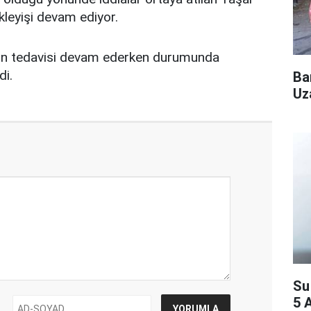
kleyişi devam ediyor.
'ün tedavisi devam ederken durumunda
di.
Ba
Uz
Su
5 A