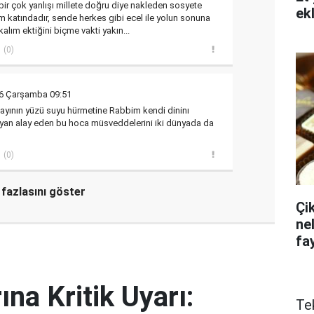
bir çok yanlışı millete doğru diye nakleden sosyete
ek
 katındadır, sende herkes gibi ecel ile yolun sonuna
alım ektiğini biçme vakti yakın...
(0)
16 Çarşamba 09:51
ının yüzü suyu hürmetine Rabbim kendi dininı
yan alay eden bu hoca müsveddelerini iki dünyada da
(0)
fazlasını göster
Çi
ne
fa
ına Kritik Uyarı:
Te