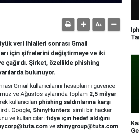
Ip
Ta
k veri ihlalleri sonrası Gmail
arı için şifrelerini değiştirmeye ve iki
 çağırdı. Şirket, özellikle phishing
yarılarda bulunuyor.
rası Gmail kullanıcılarını hesaplarını güvence
 Temmuz ve Ağustos aylarında toplam
2,5 milyar
ek kullanıcıları
phishing saldırılarına karşı
irdi. Google,
ShinyHunters
isimli bir hacker
nu ve kullanıcıları
fidye için hedef aldığını
Ka
nycorp@tuta.com
ve
shinygroup@tuta.com
Ge