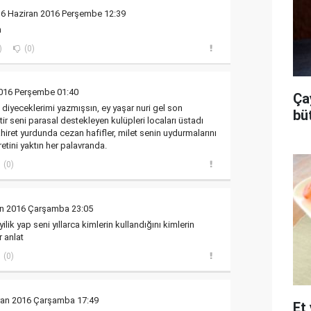
16 Haziran 2016 Perşembe 12:39
n
)
(0)
2016 Perşembe 01:40
Ça
iyeceklerimi yazmışsın, ey yaşar nuri gel son
bü
r seni parasal destekleyen kulüpleri locaları üstadı
 ahiret yurdunda cezan hafifler, milet senin uydurmalarını
etini yaktın her palavranda.
(0)
an 2016 Çarşamba 23:05
lik yap seni yıllarca kimlerin kullandığını kimlerin
r anlat
(0)
ran 2016 Çarşamba 17:49
Et