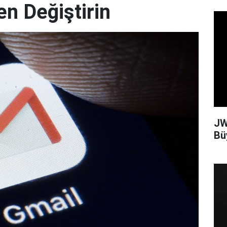
en Değiştirin
JW
Bü