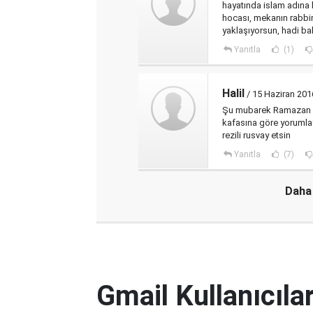
hayatında islam adına 
hocası, mekanın rabbim
yaklaşıyorsun, hadi bak
Yanıtla
(1)
Halil
/ 15 Haziran 20
Şu mubarek Ramazan ay
kafasına göre yorumla
rezili rusvay etsin
Yanıtla
(7)
Daha 
Gmail Kullanıcılar