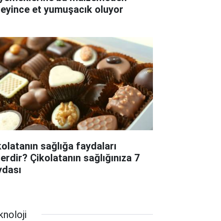
leyince et yumuşacık oluyor
kolatanın sağlığa faydaları
lerdir? Çikolatanın sağlığınıza 7
ydası
knoloji