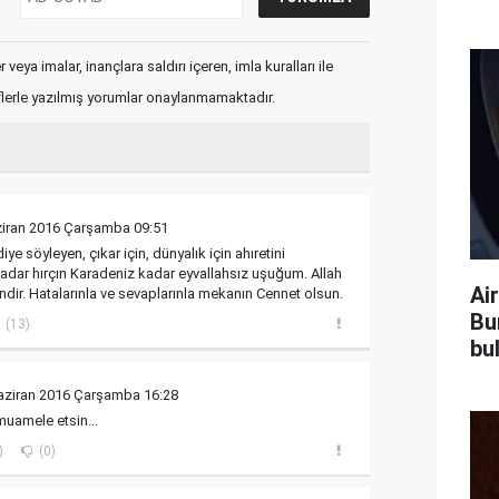
veya imalar, inançlara saldırı içeren, imla kuralları ile
flerle yazılmış yorumlar onaylanmamaktadır.
ziran 2016 Çarşamba 09:51
ye söyleyen, çıkar için, dünyalık için ahıretini
dar hırçın Karadeniz kadar eyvallahsız uşuğum. Allah
Air
endir. Hatalarınla ve sevaplarınla mekanın Cennet olsun.
Bu
(13)
bu
aziran 2016 Çarşamba 16:28
 muamele etsin...
)
(0)