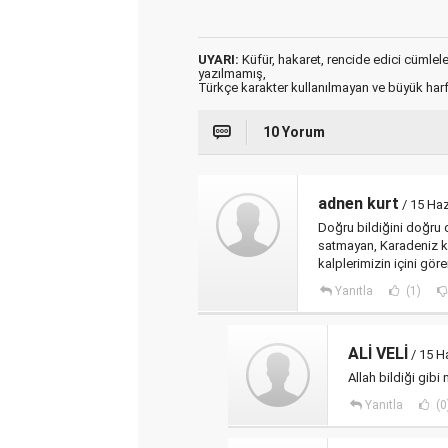
UYARI:
Küfür, hakaret, rencide edici cümleler 
yazılmamış,
Türkçe karakter kullanılmayan ve büyük har
10 Yorum
adnen kurt
/ 15 Ha
Doğru bildiğini doğru di
satmayan, Karadeniz ka
kalplerimizin içini gör
Yanıtla
(1)
ALİ VELİ
/ 15 H
Allah bildiği gibi
Yanıtla
(0