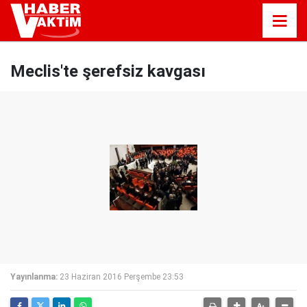
Meclis'te şerefsiz kavgası
Yayınlanma:
23 Haziran 2016 Perşembe 23:53