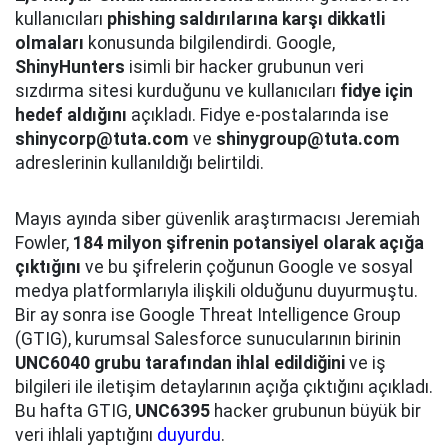
kullanıcıları
phishing saldırılarına karşı dikkatli
olmaları
konusunda bilgilendirdi. Google,
ShinyHunters
isimli bir hacker grubunun veri
sızdırma sitesi kurduğunu ve kullanıcıları
fidye için
hedef aldığını
açıkladı. Fidye e-postalarında ise
shinycorp@tuta.com
ve
shinygroup@tuta.com
adreslerinin kullanıldığı belirtildi.
Mayıs ayında siber güvenlik araştırmacısı Jeremiah
Fowler,
184 milyon şifrenin potansiyel olarak açığa
çıktığını
ve bu şifrelerin çoğunun Google ve sosyal
medya platformlarıyla ilişkili olduğunu duyurmuştu.
Bir ay sonra ise Google Threat Intelligence Group
(GTIG), kurumsal Salesforce sunucularının birinin
UNC6040 grubu tarafından ihlal edildiğini
ve iş
bilgileri ile iletişim detaylarının açığa çıktığını açıkladı.
Bu hafta GTIG,
UNC6395
hacker grubunun büyük bir
veri ihlali yaptığını
duyurdu
.