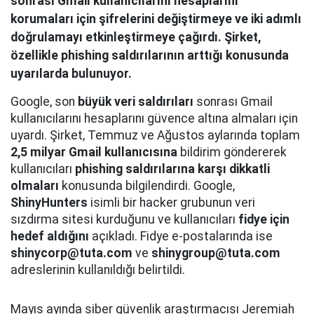
sonrası Gmail kullanıcılarını hesaplarını
korumaları için şifrelerini değiştirmeye ve iki adımlı
doğrulamayı etkinleştirmeye çağırdı. Şirket,
özellikle phishing saldırılarının arttığı konusunda
uyarılarda bulunuyor.
Google, son
büyük veri saldırıları
sonrası Gmail
kullanıcılarını hesaplarını güvence altına almaları için
uyardı. Şirket, Temmuz ve Ağustos aylarında toplam
2,5 milyar Gmail kullanıcısına
bildirim göndererek
kullanıcıları
phishing saldırılarına karşı dikkatli
olmaları
konusunda bilgilendirdi. Google,
ShinyHunters
isimli bir hacker grubunun veri
sızdırma sitesi kurduğunu ve kullanıcıları
fidye için
hedef aldığını
açıkladı. Fidye e-postalarında ise
shinycorp@tuta.com
ve
shinygroup@tuta.com
adreslerinin kullanıldığı belirtildi.
Mayıs ayında siber güvenlik araştırmacısı Jeremiah