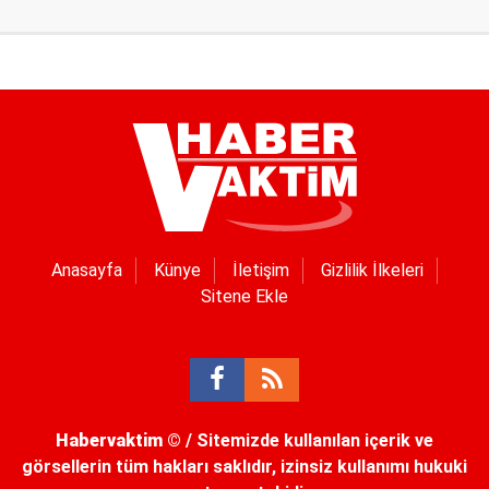
Anasayfa
Künye
İletişim
Gizlilik İlkeleri
Sitene Ekle
Habervaktim
© / Sitemizde kullanılan içerik ve
görsellerin tüm hakları saklıdır, izinsiz kullanımı hukuki