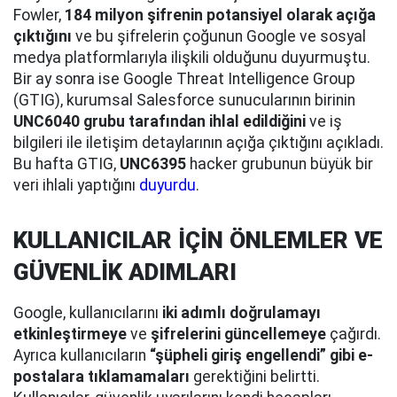
Fowler,
184 milyon şifrenin potansiyel olarak açığa
çıktığını
ve bu şifrelerin çoğunun Google ve sosyal
medya platformlarıyla ilişkili olduğunu duyurmuştu.
Bir ay sonra ise Google Threat Intelligence Group
(GTIG), kurumsal Salesforce sunucularının birinin
UNC6040 grubu tarafından ihlal edildiğini
ve iş
bilgileri ile iletişim detaylarının açığa çıktığını açıkladı.
Bu hafta GTIG,
UNC6395
hacker grubunun büyük bir
veri ihlali yaptığını
duyurdu
.
KULLANICILAR İÇİN ÖNLEMLER VE
GÜVENLİK ADIMLARI
Google, kullanıcılarını
iki adımlı doğrulamayı
etkinleştirmeye
ve
şifrelerini güncellemeye
çağırdı.
Ayrıca kullanıcıların
“şüpheli giriş engellendi” gibi e-
postalara tıklamamaları
gerektiğini belirtti.