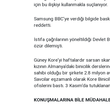
için bu ilişkiyi kullanmakla suçlanıyor.
Samsung BBC'ye verdiği bilgide baskı
reddetti.
İstifa çağrılarının yöneltildiği Devle
özür dilemişti.
Güney Kore'yi haftalardır sarsan ska
kızının Almanya'daki binicilik dersler
sahibi olduğu bir şirkete 2.8 milyon av
Savcılar eşzamanlı olarak Kore Binicil
ofislerini bastı. 3 Kasım'da tutuklana
KONUŞMALARINA BİLE MÜDAHALE