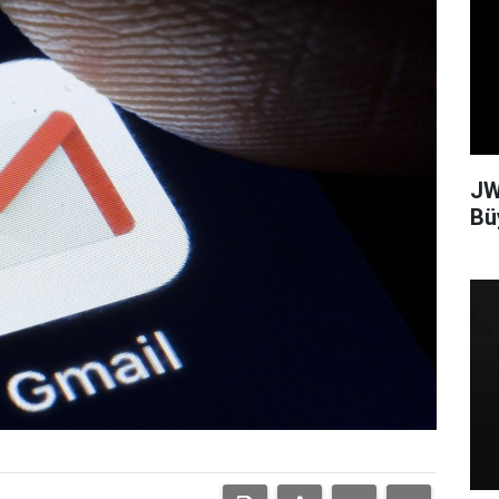
JW
Bü