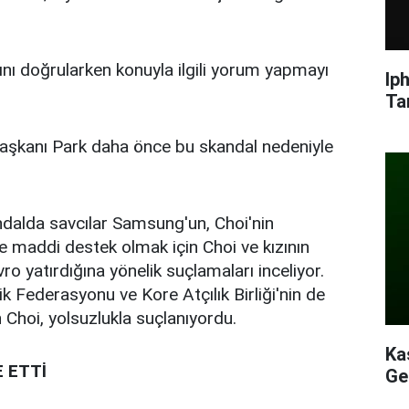
nı doğrularken konuyla ilgili yorum yapmayı
Ip
Ta
t Başkanı Park daha önce bu skandal nedeniyle
ndalda savcılar Samsung'un, Choi'nin
ine maddi destek olmak için Choi ve kızının
ro yatırdığına yönelik suçlamaları inceliyor.
ik Federasyonu ve Kore Atçılık Birliği'nin de
n Choi, yolsuzlukla suçlanıyordu.
Ka
 ETTİ
Ge