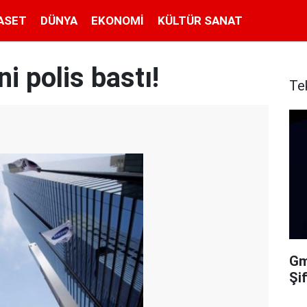
ASET
DÜNYA
EKONOMI
KÜLTÜR SANAT
i polis bastı!
Te
Gma
Şi