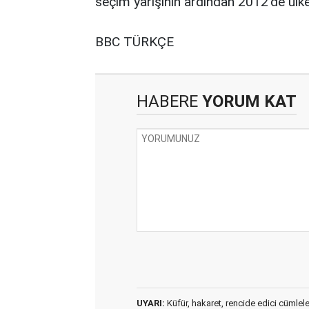
seçim yarışının ardından 2012'de ülke
BBC TÜRKÇE
HABERE
YORUM KAT
UYARI:
Küfür, hakaret, rencide edici cümleler 