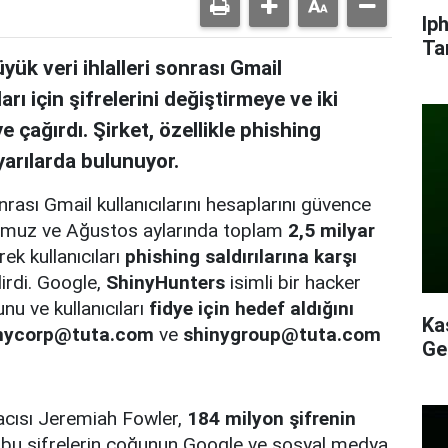
Ip
Ta
k veri ihlalleri sonrası Gmail
arı için şifrelerini değiştirmeye ve iki
 çağırdı. Şirket, özellikle phishing
yarılarda bulunuyor.
rası Gmail kullanıcılarını hesaplarını güvence
 Temmuz ve Ağustos aylarında toplam
2,5 milyar
ek kullanıcıları
phishing saldırılarına karşı
irdi. Google,
ShinyHunters
isimli bir hacker
nu ve kullanıcıları
fidye için hedef aldığını
Ka
nycorp@tuta.com
ve
shinygroup@tuta.com
Ge
acısı Jeremiah Fowler,
184 milyon şifrenin
bu şifrelerin çoğunun Google ve sosyal medya