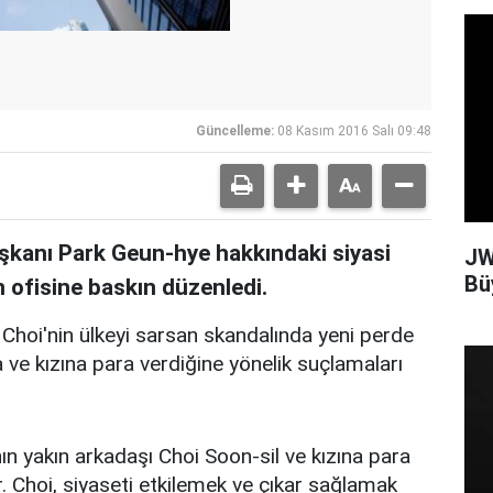
Güncelleme:
08 Kasım 2016 Salı 09:48
aşkanı Park Geun-hye hakkındaki siyasi
JW
Bü
n ofisine baskın düzenledi.
 Choi'nin ülkeyi sarsan skandalında yeni perde
na ve kızına para verdiğine yönelik suçlamaları
n yakın arkadaşı Choi Soon-sil ve kızına para
r. Choi, siyaseti etkilemek ve çıkar sağlamak