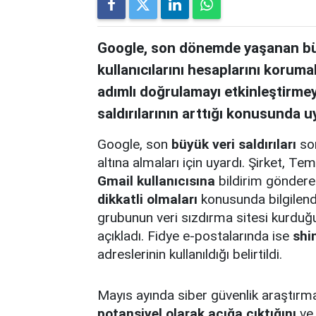
Google, son dönemde yaşanan büyü
kullanıcılarını hesaplarını korumal
adımlı doğrulamayı etkinleştirmeye
saldırılarının arttığı konusunda u
Google, son
büyük veri saldırıları
son
altına almaları için uyardı. Şirket,
Gmail kullanıcısına
bildirim gönderer
dikkatli olmaları
konusunda bilgilend
grubunun veri sızdırma sitesi kurduğu
açıkladı. Fidye e-postalarında ise
shi
adreslerinin kullanıldığı belirtildi.
Mayıs ayında siber güvenlik araştırm
potansiyel olarak açığa çıktığını
ve 