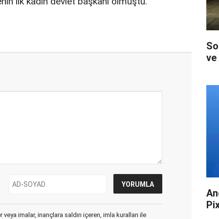
nin ilk kadın devlet başkanı olmuştu.
So
ve 
An
Pi
veya imalar, inançlara saldırı içeren, imla kuralları ile