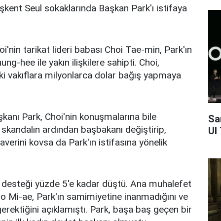
şkent Seul sokaklarında Başkan Park'ı istifaya
oi'nin tarikat lideri babası Choi Tae-min, Park'ın
g-hee ile yakın ilişkilere sahipti. Choi,
eki vakıflara milyonlarca dolar bağış yapmaya
aşkanı Park, Choi'nin konuşmalarına bile
Sa
, skandalın ardından başbakanı değiştirip,
UI
averini kovsa da Park'ın istifasına yönelik
i desteği yüzde 5'e kadar düştü. Ana muhalefet
hoo Mi-ae, Park'ın samimiyetine inanmadığını ve
ektiğini açıklamıştı. Park, başa baş geçen bir