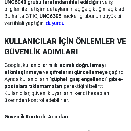
UNC6040 grubu tarafından ihlal edildiğini
ve iş
bilgileri ile iletişim detaylarının açığa çıktığını açıkladı.
Bu hafta GTIG,
UNC6395
hacker grubunun büyük bir
veri ihlali yaptığını
duyurdu
.
KULLANICILAR İÇİN ÖNLEMLER VE
GÜVENLİK ADIMLARI
Google, kullanıcılarını
iki adımlı doğrulamayı
etkinleştirmeye
ve
şifrelerini güncellemeye
çağırdı.
Ayrıca kullanıcıların
“şüpheli giriş engellendi” gibi e-
postalara tıklamamaları
gerektiğini belirtti.
Kullanıcılar, güvenlik uyarılarını kendi hesapları
üzerinden kontrol edebilirler.
Güvenlik Kontrolü Adımları: