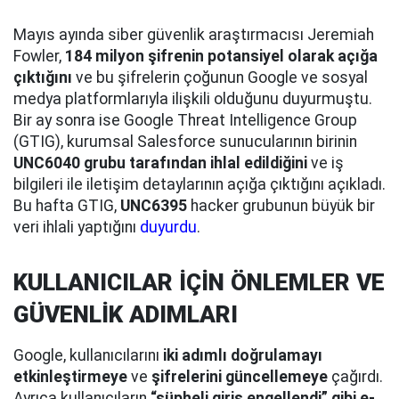
Mayıs ayında siber güvenlik araştırmacısı Jeremiah
Fowler,
184 milyon şifrenin potansiyel olarak açığa
çıktığını
ve bu şifrelerin çoğunun Google ve sosyal
medya platformlarıyla ilişkili olduğunu duyurmuştu.
Bir ay sonra ise Google Threat Intelligence Group
(GTIG), kurumsal Salesforce sunucularının birinin
UNC6040 grubu tarafından ihlal edildiğini
ve iş
bilgileri ile iletişim detaylarının açığa çıktığını açıkladı.
Bu hafta GTIG,
UNC6395
hacker grubunun büyük bir
veri ihlali yaptığını
duyurdu
.
KULLANICILAR İÇİN ÖNLEMLER VE
GÜVENLİK ADIMLARI
Google, kullanıcılarını
iki adımlı doğrulamayı
etkinleştirmeye
ve
şifrelerini güncellemeye
çağırdı.
Ayrıca kullanıcıların
“şüpheli giriş engellendi” gibi e-