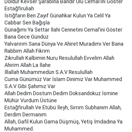
Doldur Kevser Şarabına Bandır Ulu Cemal’ini Göster
Estağfiruliah
İstiğfarın Ben Zayıf Günahkar Kulun Ya Celil Ya
Cabbar Sen Bağışla
Günağımı Ya Settar İlahi Cennetini Cemal’ini Göster
Bana Gece Gündüz
Yalvarırım Sana Dünya Ve Ahiret Muradımı Ver Bana
Rabbim Allah Fikrim
Zikrullah Kalbimin Nuru Resulullah Evvelim Allah
Ahirim Allah La İlahe
İllallah Muhammedün S.A.V Resulullah
Cuma Günümüz Var İslam Dinimiz Var Muhammed
S.A.V Gibi Şahımız Var
Allah Dedim Dostum Dedim Doksandokuz İsmine
Mühür Vurdum Üstüne
Estağfirullah Ve Etübü İleyh, Sırrım Subhanım Allah,
Derdim Dermanım
Allah, Gafil Kulun Gama Düşmüş, Yetiş İmdadına Ya
Muhammed.