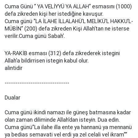
Cuma Günü ” YA VELİYYÜ YA ALLAH” esmasını (1000)
defa zikreden kişi her istediğine kavuşur.
Cuma günü “LA İLAHE İLLALAHÜ’L MELİKÜ’L HAKKU’L-
MÜBİN” (200) defa zikreden Kişi Allah’tan ne isterse
verilir.Cuma günü Sabah’.
YA-RAKİB esması (312) defa zikrederek istegini
Allah’a bildirrisen istegin kabul olur.
alintidir
-----------------------------------
Dualar
Cuma günü ikindi namazı ile güneş batmasına kadar
olan zaman diliminde Allah’dan isteyin. Dua edin.
Cuma günü”La ilahe illa ente ya hannanü ya mennanü
ya bedias semavati vel erdi ya zel celali vel ikram””