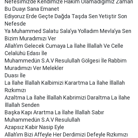
Nefesimizde Kendimize Hakim Olamadığımız Zaman
Bu Duayı Sana Emanet
Ediyoruz Erde Geçte Dağda Taşda Sen Yetiştir Son
Nefesde
Ya Muhammed Salatu Sala’ya Yolladım Mevla’ya Sen
Bizim Muradımızı Ver
Allah’ım Gelecek Cumaya La İlahe İllallah Ve Celle
Celalühü Edası İle
Muhammedün S.A.V Resulullah Gölgesi İle Rabbim
Muradımızı Ver Melekler
Duası İle
La İlahe İllallah Kalbimizi Karartma La İlahe İllallah
Rızkımızı
Azaltma La İlahe İllallah Kabrimizi Daraltma La İlahe
İllallah Senden
Başka Kapı Arartma La İlahe İllallah Sabır
Muhammedün S.A.V Resulullah
Azapsız Kabir Nasip Eyle
Allah’ım Bizi Affeyle Her Derdimizi Defeyle Rızkımızı