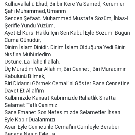
Kulhuvallahü Ehad; Binbir Kere Ya Samed, Keremler
Şahı Muhammed, Umarım
Senden Şefaat. Muhammed Mustafa Sözüm, İhlas-I
Şerifle Yundu Yüzüm,
Ayet-El Kürsi Hakkı İçin Sen Kabul Eyle Sözüm. Bugün
Cuma Günüdür,
Dinim İslam Dinidir. Dinim İslam Olduğuna Yedi Binin
Nısfına Mühürledim
Üstüne. La İlahe İllallah.
Üç Muradım Var Allahım, Biri Cennet , Biri Muradımın
Kabulünü Bilmek,
Biri Didarını Görmek Cemal’ini Göster Bana Cennetine
Davet Et Allah’ım
Kalbimizde Kanaat Kabrimizde Rahatlık Sıratta
Selamet Tatlı Canımız
Sana Emanet Son Nefesimizde Selametler İhsan
Eyle Kabir Dualarımızı
Asan Eyle Cennetinle Cemal’ini Cümleyle Beraber
Banada Nasip Eyle La