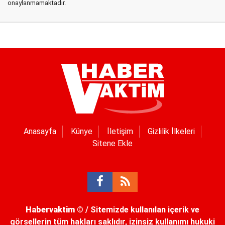
onaylanmamaktadır.
Anasayfa
Künye
İletişim
Gizlilik İlkeleri
Sitene Ekle
Habervaktim
© / Sitemizde kullanılan içerik ve
görsellerin tüm hakları saklıdır, izinsiz kullanımı hukuki