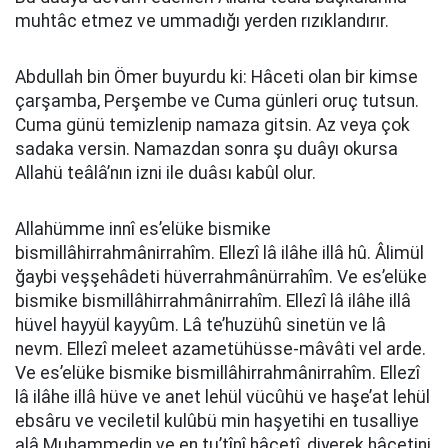
muhtâc etmez ve ummadığı yerden rızıklandırır.
Abdullah bin Ömer buyurdu ki: Hâceti olan bir kimse
çarşamba, Perşembe ve Cuma günleri oruç tutsun.
Cuma günü temizlenip namaza gitsin. Az veya çok
sadaka versin. Namazdan sonra şu duâyı okursa
Allahü teâlâ’nın izni ile duâsı kabûl olur.
Allahümme innî es’elüke bismike
bismillâhirrahmânirrahîm. Ellezî lâ ilâhe illâ hû. Âlimül
ğaybi veşşehâdeti hüverrahmânürrahîm. Ve es’elüke
bismike bismillâhirrahmânirrahîm. Ellezî lâ ilâhe illâ
hüvel hayyül kayyûm. Lâ te’huzühû sinetün ve lâ
nevm. Ellezî meleet azametühüsse-mâvâti vel arde.
Ve es’elüke bismike bismillâhirrahmânirrahîm. Ellezî
lâ ilâhe illâ hüve ve anet lehül vücûhü ve haşe’at lehül
ebsâru ve veciletil kulûbü min haşyetihi en tusalliye
alâ Muhammedin ve en tu’tînî hâcetî, diyerek hâcetini