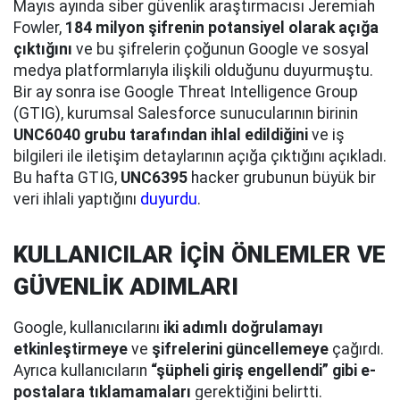
Mayıs ayında siber güvenlik araştırmacısı Jeremiah
Fowler,
184 milyon şifrenin potansiyel olarak açığa
çıktığını
ve bu şifrelerin çoğunun Google ve sosyal
medya platformlarıyla ilişkili olduğunu duyurmuştu.
Bir ay sonra ise Google Threat Intelligence Group
(GTIG), kurumsal Salesforce sunucularının birinin
UNC6040 grubu tarafından ihlal edildiğini
ve iş
bilgileri ile iletişim detaylarının açığa çıktığını açıkladı.
Bu hafta GTIG,
UNC6395
hacker grubunun büyük bir
veri ihlali yaptığını
duyurdu
.
KULLANICILAR İÇİN ÖNLEMLER VE
GÜVENLİK ADIMLARI
Google, kullanıcılarını
iki adımlı doğrulamayı
etkinleştirmeye
ve
şifrelerini güncellemeye
çağırdı.
Ayrıca kullanıcıların
“şüpheli giriş engellendi” gibi e-
postalara tıklamamaları
gerektiğini belirtti.