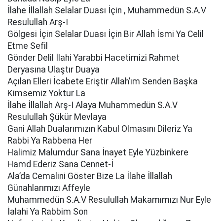
İlahe İllallah Selalar Duası İçin , Muhammedün S.A.V
Resulullah Arş-I
Gölgesi İçin Selalar Duası İçin Bir Allah İsmi Ya Celil
Etme Sefil
Gönder Delil İlahi Yarabbi Hacetimizi Rahmet
Deryasına Ulaştır Duaya
Açılan Elleri İcabete Eriştir Allah’ım Senden Başka
Kimsemiz Yoktur La
İlahe İllallah Arş-I Alaya Muhammedün S.A.V
Resulullah Şükür Mevlaya
Gani Allah Dualarımızın Kabul Olmasını Dileriz Ya
Rabbi Ya Rabbena Her
Halimiz Malumdur Sana İnayet Eyle Yüzbinkere
Hamd Ederiz Sana Cennet-İ
Ala’da Cemalini Göster Bize La İlahe İllallah
Günahlarımızı Affeyle
Muhammedün S.A.V Resulullah Makamımızı Nur Eyle
İalahi Ya Rabbim Son