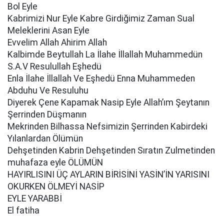
Bol Eyle
Kabrimizi Nur Eyle Kabre Girdiğimiz Zaman Sual
Meleklerini Asan Eyle
Evvelim Allah Ahirim Allah
Kalbimde Beytullah La İlahe İllallah Muhammedün
S.A.V Resulullah Eşhedü
Enla İlahe İllallah Ve Eşhedü Enna Muhammeden
Abduhu Ve Resuluhu
Diyerek Çene Kapamak Nasip Eyle Allah’ım Şeytanın
Şerrinden Düşmanın
Mekrinden Bilhassa Nefsimizin Şerrinden Kabirdeki
Yılanlardan Ölümün
Dehşetinden Kabrin Dehşetinden Sıratın Zulmetinden
muhafaza eyle ÖLÜMÜN
HAYIRLISINI ÜÇ AYLARIN BİRİSİNİ YASİN’İN YARISINI
OKURKEN ÖLMEYİ NASİP
EYLE YARABBİ
El fatiha