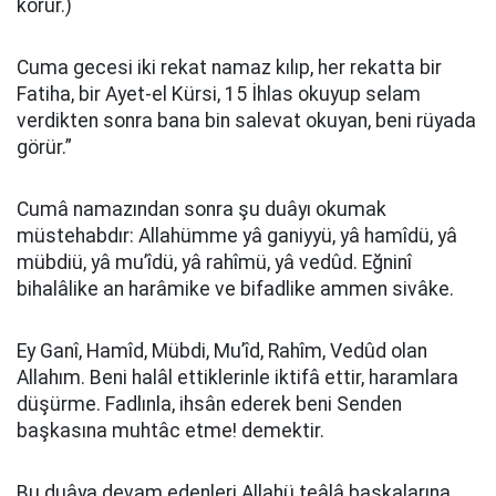
korur.)
Cuma gecesi iki rekat namaz kılıp, her rekatta bir
Fatiha, bir Ayet-el Kürsi, 15 İhlas okuyup selam
verdikten sonra bana bin salevat okuyan, beni rüyada
görür.”
Cumâ namazından sonra şu duâyı okumak
müstehabdır: Allahümme yâ ganiyyü, yâ hamîdü, yâ
mübdiü, yâ mu’îdü, yâ rahîmü, yâ vedûd. Eğninî
bihalâlike an harâmike ve bifadlike ammen sivâke.
Ey Ganî, Hamîd, Mübdi, Mu’îd, Rahîm, Vedûd olan
Allahım. Beni halâl ettiklerinle iktifâ ettir, haramlara
düşürme. Fadlınla, ihsân ederek beni Senden
başkasına muhtâc etme! demektir.
Bu duâya devam edenleri Allahü teâlâ başkalarına