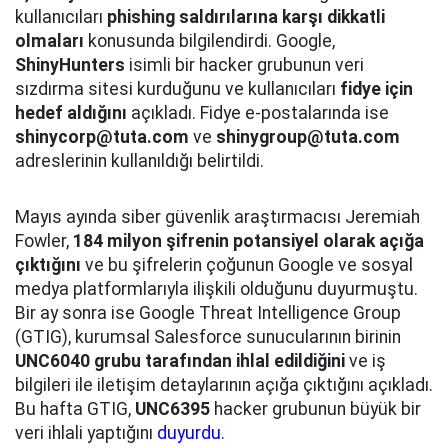
kullanıcıları
phishing saldırılarına karşı dikkatli
olmaları
konusunda bilgilendirdi. Google,
ShinyHunters
isimli bir hacker grubunun veri
sızdırma sitesi kurduğunu ve kullanıcıları
fidye için
hedef aldığını
açıkladı. Fidye e-postalarında ise
shinycorp@tuta.com
ve
shinygroup@tuta.com
adreslerinin kullanıldığı belirtildi.
Mayıs ayında siber güvenlik araştırmacısı Jeremiah
Fowler,
184 milyon şifrenin potansiyel olarak açığa
çıktığını
ve bu şifrelerin çoğunun Google ve sosyal
medya platformlarıyla ilişkili olduğunu duyurmuştu.
Bir ay sonra ise Google Threat Intelligence Group
(GTIG), kurumsal Salesforce sunucularının birinin
UNC6040 grubu tarafından ihlal edildiğini
ve iş
bilgileri ile iletişim detaylarının açığa çıktığını açıkladı.
Bu hafta GTIG,
UNC6395
hacker grubunun büyük bir
veri ihlali yaptığını
duyurdu
.