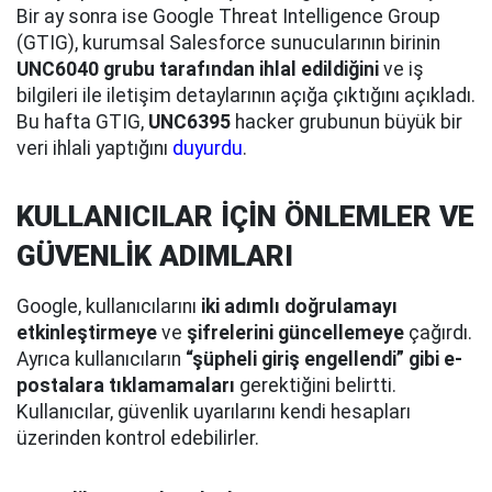
Bir ay sonra ise Google Threat Intelligence Group
(GTIG), kurumsal Salesforce sunucularının birinin
UNC6040 grubu tarafından ihlal edildiğini
ve iş
bilgileri ile iletişim detaylarının açığa çıktığını açıkladı.
Bu hafta GTIG,
UNC6395
hacker grubunun büyük bir
veri ihlali yaptığını
duyurdu
.
KULLANICILAR İÇİN ÖNLEMLER VE
GÜVENLİK ADIMLARI
Google, kullanıcılarını
iki adımlı doğrulamayı
etkinleştirmeye
ve
şifrelerini güncellemeye
çağırdı.
Ayrıca kullanıcıların
“şüpheli giriş engellendi” gibi e-
postalara tıklamamaları
gerektiğini belirtti.
Kullanıcılar, güvenlik uyarılarını kendi hesapları
üzerinden kontrol edebilirler.