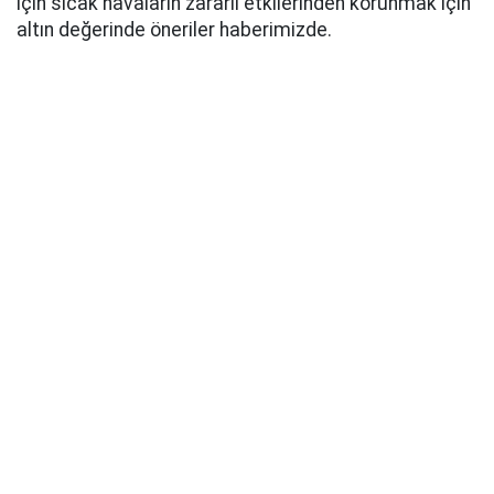
için sıcak havaların zararlı etkilerinden korunmak için
altın değerinde öneriler haberimizde.