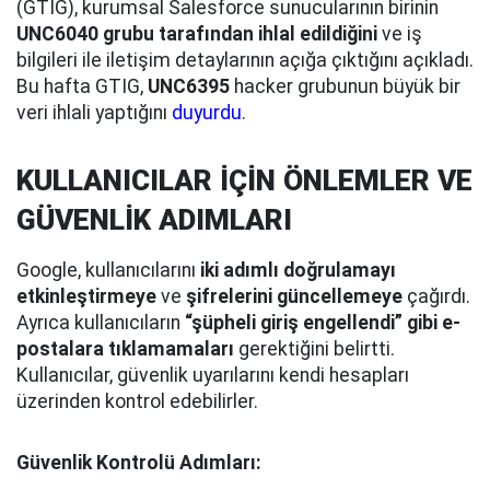
(GTIG), kurumsal Salesforce sunucularının birinin
UNC6040 grubu tarafından ihlal edildiğini
ve iş
bilgileri ile iletişim detaylarının açığa çıktığını açıkladı.
Bu hafta GTIG,
UNC6395
hacker grubunun büyük bir
veri ihlali yaptığını
duyurdu
.
KULLANICILAR İÇİN ÖNLEMLER VE
GÜVENLİK ADIMLARI
Google, kullanıcılarını
iki adımlı doğrulamayı
etkinleştirmeye
ve
şifrelerini güncellemeye
çağırdı.
Ayrıca kullanıcıların
“şüpheli giriş engellendi” gibi e-
postalara tıklamamaları
gerektiğini belirtti.
Kullanıcılar, güvenlik uyarılarını kendi hesapları
üzerinden kontrol edebilirler.
Güvenlik Kontrolü Adımları: