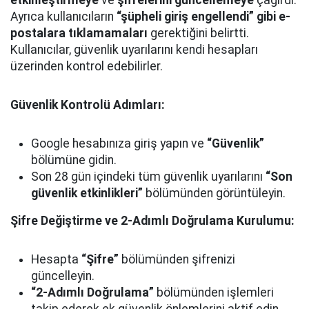
etkinleştirmeye
ve
şifrelerini güncellemeye
çağırdı.
Ayrıca kullanıcıların
“şüpheli giriş engellendi” gibi e-
postalara tıklamamaları
gerektiğini belirtti.
Kullanıcılar, güvenlik uyarılarını kendi hesapları
üzerinden kontrol edebilirler.
Güvenlik Kontrolü Adımları:
Google hesabınıza giriş yapın ve
“Güvenlik”
bölümüne gidin.
Son 28 gün içindeki tüm güvenlik uyarılarını
“Son
güvenlik etkinlikleri”
bölümünden görüntüleyin.
Şifre Değiştirme ve 2-Adımlı Doğrulama Kurulumu:
Hesapta
“Şifre”
bölümünden şifrenizi
güncelleyin.
“2-Adımlı Doğrulama”
bölümünden işlemleri