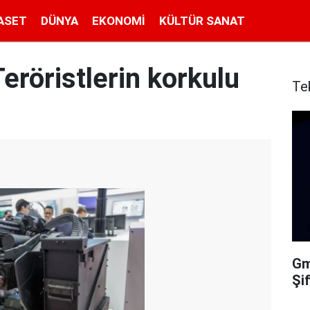
ASET
DÜNYA
EKONOMI
KÜLTÜR SANAT
röristlerin korkulu
Te
Gma
Şi