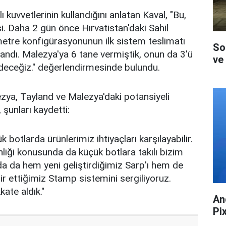
ı kuvvetlerinin kullandığını anlatan Kaval, "Bu,
isi. Daha 2 gün önce Hırvatistan'daki Sahil
metre konfigürasyonunun ilk sistem teslimatı
So
andı. Malezya'ya 6 tane vermiştik, onun da 3'ü
ve 
ceğiz." değerlendirmesinde bulundu.
ezya, Tayland ve Malezya'daki potansiyeli
 şunları kaydetti:
 botlarda ürünlerimiz ihtiyaçları karşılayabilir.
nliği konusunda da küçük botlara takılı bizim
rda da hem yeni geliştirdiğimiz Sarp'ı hem de
ir ettiğimiz Stamp sistemini sergiliyoruz.
ate aldık."
An
Pi