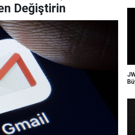
en Değiştirin
JW
Bü