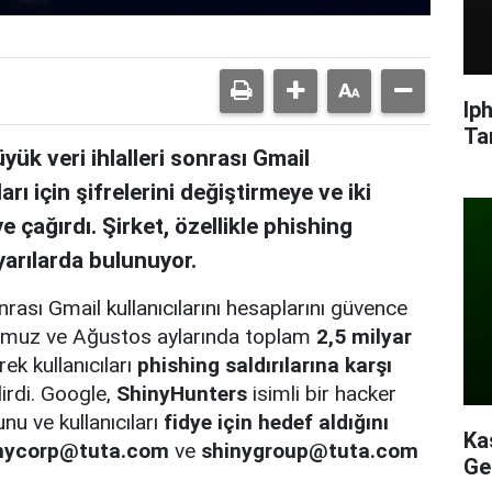
Ip
Ta
k veri ihlalleri sonrası Gmail
arı için şifrelerini değiştirmeye ve iki
 çağırdı. Şirket, özellikle phishing
yarılarda bulunuyor.
rası Gmail kullanıcılarını hesaplarını güvence
 Temmuz ve Ağustos aylarında toplam
2,5 milyar
ek kullanıcıları
phishing saldırılarına karşı
irdi. Google,
ShinyHunters
isimli bir hacker
nu ve kullanıcıları
fidye için hedef aldığını
Ka
nycorp@tuta.com
ve
shinygroup@tuta.com
Ge