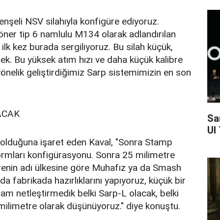
nşeli NSV silahıyla konfigüre ediyoruz.
döner tip 6 namlulu M134 olarak adlandırılan
 ilk kez burada sergiliyoruz. Bu silah küçük,
ek. Bu yüksek atım hızı ve daha küçük kalibre
yönelik geliştirdiğimiz Sarp sistemimizin en son
ACAK
Sa
UI
i olduğuna işaret eden Kaval, "Sonra Stamp
formları konfigürasyonu. Sonra 25 milimetre
renin adı ülkesine göre Muhafız ya da Smash
nda fabrikada hazırlıklarını yapıyoruz, küçük bir
am netleştirmedik belki Sarp-L olacak, belki
 milimetre olarak düşünüyoruz." diye konuştu.