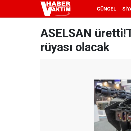
GÜNCEL
SIY
ASELSAN üretti!Te
rüyası olacak