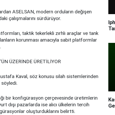
alardan ASELSAN, modern orduların değişen
daki çalışmalarını sürdürüyor.
Ip
Ta
formları, taktik tekerlekli zırhlı araçlar ve tank
 alanların korunması amacıyla sabit platformlar
.
'ÜN ÜZERİNDE ÜRETİLİYOR
tafa Kaval, söz konusu silah sistemlerinden
 söyledi.
diği bir konfigürasyon çerçevesinde üretimlerin
Ka
urt dışı pazarlarda ise alıcı ülkelerin tercih
Ge
gürasyonlar oluşturduklarını belirtti.