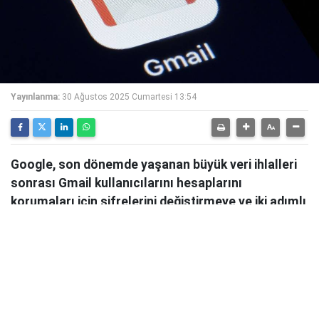
Yayınlanma:
30 Ağustos 2025 Cumartesi 13:54
Google, son dönemde yaşanan büyük veri ihlalleri
sonrası Gmail kullanıcılarını hesaplarını
korumaları için şifrelerini değiştirmeye ve iki adımlı
doğrulamayı etkinleştirmeye çağırdı. Şirket,
özellikle phishing saldırılarının arttığı konusunda
uyarılarda bulunuyor.
Google, son
büyük veri saldırıları
sonrası Gmail
kullanıcılarını hesaplarını güvence altına almaları için