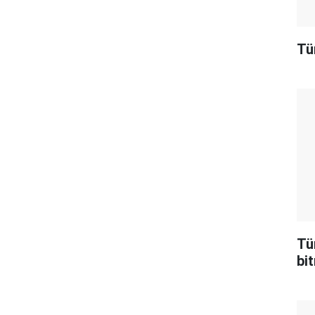
Tü
Tü
bit