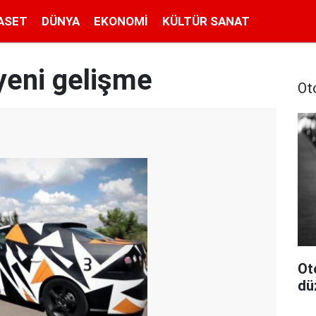
ASET
DÜNYA
EKONOMI
KÜLTÜR SANAT
yeni gelişme
Ot
Ot
dü