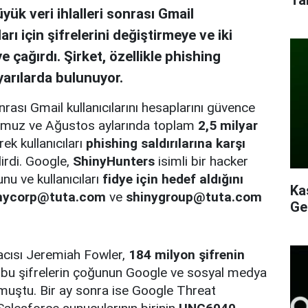
k veri ihlalleri sonrası Gmail
arı için şifrelerini değiştirmeye ve iki
 çağırdı. Şirket, özellikle phishing
yarılarda bulunuyor.
rası Gmail kullanıcılarını hesaplarını güvence
 Temmuz ve Ağustos aylarında toplam
2,5 milyar
ek kullanıcıları
phishing saldırılarına karşı
irdi. Google,
ShinyHunters
isimli bir hacker
nu ve kullanıcıları
fidye için hedef aldığını
Ka
nycorp@tuta.com
ve
shinygroup@tuta.com
Ge
acısı Jeremiah Fowler,
184 milyon şifrenin
bu şifrelerin çoğunun Google ve sosyal medya
urmuştu. Bir ay sonra ise Google Threat