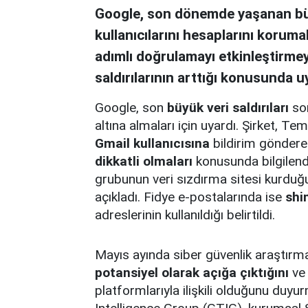
Google, son dönemde yaşanan büyü
kullanıcılarını hesaplarını korumal
adımlı doğrulamayı etkinleştirmeye
saldırılarının arttığı konusunda u
Google, son
büyük veri saldırıları
son
altına almaları için uyardı. Şirket,
Gmail kullanıcısına
bildirim gönderer
dikkatli olmaları
konusunda bilgilend
grubunun veri sızdırma sitesi kurduğu
açıkladı. Fidye e-postalarında ise
shi
adreslerinin kullanıldığı belirtildi.
Mayıs ayında siber güvenlik araştırm
potansiyel olarak açığa çıktığını
ve 
platformlarıyla ilişkili olduğunu duy