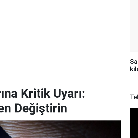
Sa
ki
ına Kritik Uyarı:
Te
en Değiştirin