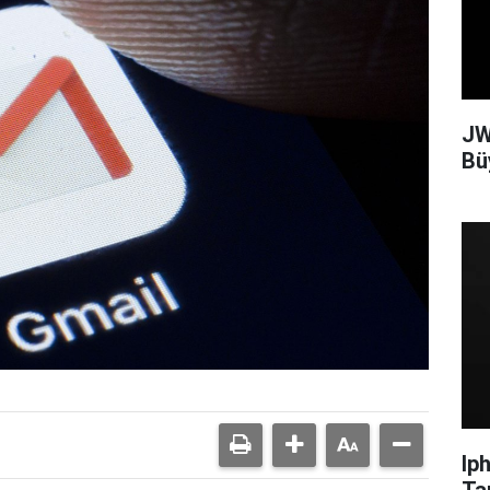
JW
Bü
Ip
Ta