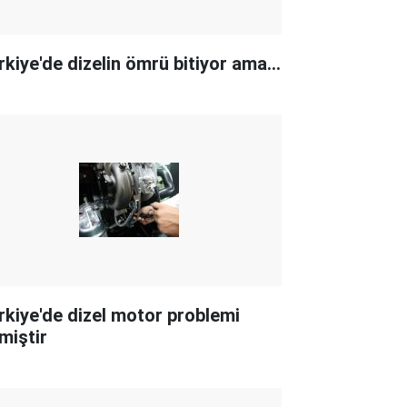
rkiye'de dizelin ömrü bitiyor ama...
rkiye'de dizel motor problemi
miştir