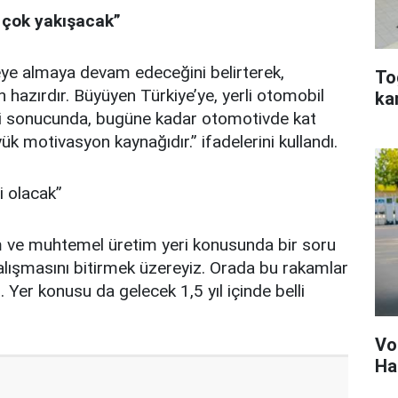
l çok yakışacak”
vreye almaya devam edeceğini belirterek,
To
 hazırdır. Büyüyen Türkiye’ye, yerli otomobil
ka
leri sonucunda, bugüne kadar otomotivde kat
ük motivasyon kaynağıdır.” ifadelerini kullandı.
li olacak”
m ve muhtemel üretim yeri konusunda bir soru
çalışmasını bitirmek üzereyiz. Orada bu rakamlar
 Yer konusu da gelecek 1,5 yıl içinde belli
Vo
Ha