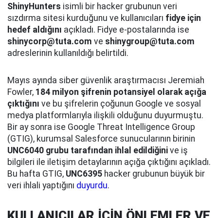
ShinyHunters
isimli bir hacker grubunun veri
sızdırma sitesi kurduğunu ve kullanıcıları
fidye için
hedef aldığını
açıkladı. Fidye e-postalarında ise
shinycorp@tuta.com
ve
shinygroup@tuta.com
adreslerinin kullanıldığı belirtildi.
Mayıs ayında siber güvenlik araştırmacısı Jeremiah
Fowler,
184 milyon şifrenin potansiyel olarak açığa
çıktığını
ve bu şifrelerin çoğunun Google ve sosyal
medya platformlarıyla ilişkili olduğunu duyurmuştu.
Bir ay sonra ise Google Threat Intelligence Group
(GTIG), kurumsal Salesforce sunucularının birinin
UNC6040 grubu tarafından ihlal edildiğini
ve iş
bilgileri ile iletişim detaylarının açığa çıktığını açıkladı.
Bu hafta GTIG,
UNC6395
hacker grubunun büyük bir
veri ihlali yaptığını
duyurdu
.
KULLANICILAR İÇİN ÖNLEMLER VE