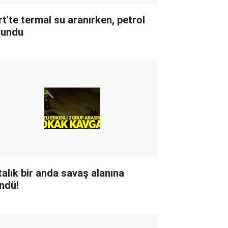
rt'te termal su aranırken, petrol
lundu
talık bir anda savaş alanına
ndü!