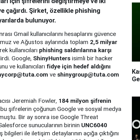
arı için şifrelerini değiştirmeye ve iki
 çağırdı. Şirket, özellikle phishing
yarılarda bulunuyor.
rası Gmail kullanıcılarını hesaplarını güvence
 Temmuz ve Ağustos aylarında toplam
2,5 milyar
ek kullanıcıları
phishing saldırılarına karşı
irdi. Google,
ShinyHunters
isimli bir hacker
nu ve kullanıcıları
fidye için hedef aldığını
Ka
nycorp@tuta.com
ve
shinygroup@tuta.com
Ge
acısı Jeremiah Fowler,
184 milyon şifrenin
bu şifrelerin çoğunun Google ve sosyal medya
urmuştu. Bir ay sonra ise Google Threat
Salesforce sunucularının birinin
UNC6040
ş bilgileri ile iletişim detaylarının açığa çıktığını