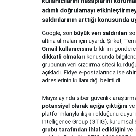
kullanıcılarını hesaplarını korumal
adımlı doğrulamayı etkinleştirmeye
saldırılarının arttığı konusunda u
Google, son
büyük veri saldırıları
son
altına almaları için uyardı. Şirket,
Gmail kullanıcısına
bildirim gönderer
dikkatli olmaları
konusunda bilgilend
grubunun veri sızdırma sitesi kurduğu
açıkladı. Fidye e-postalarında ise
shi
adreslerinin kullanıldığı belirtildi.
Mayıs ayında siber güvenlik araştırm
potansiyel olarak açığa çıktığını
ve 
platformlarıyla ilişkili olduğunu duy
Intelligence Group (GTIG), kurumsal 
grubu tarafından ihlal edildiğini
ve i