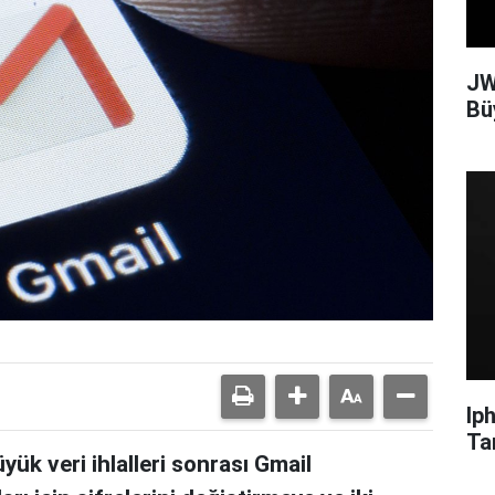
JW
Bü
Ip
Ta
k veri ihlalleri sonrası Gmail