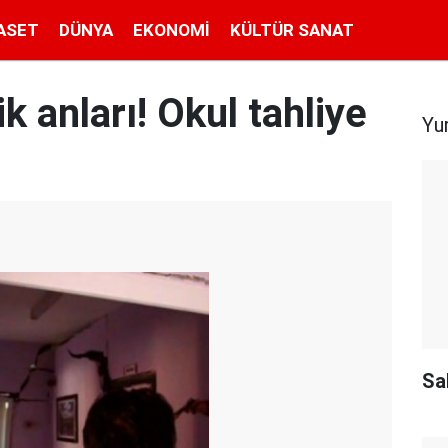
ASET
DÜNYA
EKONOMI
KÜLTÜR SANAT
 anları! Okul tahliye
Yu
Sal