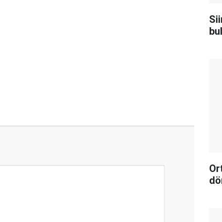
Sii
bu
Or
dö