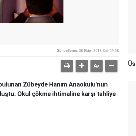
Güncelleme:
30 Ekim 2018 Salı 09:58
Üs
 bulunan Zübeyde Hanım Anaokulu'nun
luştu. Okul çökme ihtimaline karşı tahliye