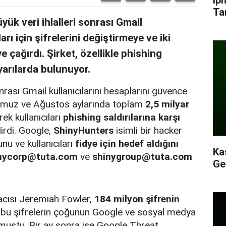
Ta
k veri ihlalleri sonrası Gmail
arı için şifrelerini değiştirmeye ve iki
 çağırdı. Şirket, özellikle phishing
yarılarda bulunuyor.
rası Gmail kullanıcılarını hesaplarını güvence
 Temmuz ve Ağustos aylarında toplam
2,5 milyar
ek kullanıcıları
phishing saldırılarına karşı
irdi. Google,
ShinyHunters
isimli bir hacker
nu ve kullanıcıları
fidye için hedef aldığını
Ka
nycorp@tuta.com
ve
shinygroup@tuta.com
Ge
acısı Jeremiah Fowler,
184 milyon şifrenin
bu şifrelerin çoğunun Google ve sosyal medya
urmuştu. Bir ay sonra ise Google Threat