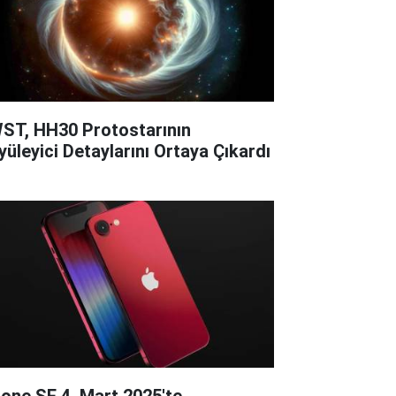
ST, HH30 Protostarının
yüleyici Detaylarını Ortaya Çıkardı
hone SE 4, Mart 2025'te