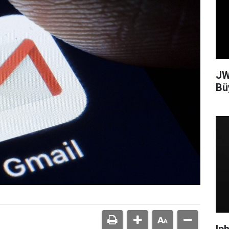
JW
Bü
Ip