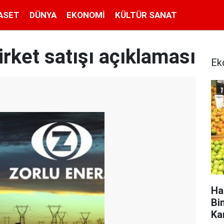
ASET
DÜNYA
EKONOMI
KÜLTÜR SANAT
irket satışı açıklaması
Ek
Ha
Bi
Ka