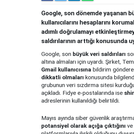
Google, son dönemde yaşanan büyü
kullanıcılarını hesaplarını korumal
adımlı doğrulamayı etkinleştirmeye
saldırılarının arttığı konusunda u
Google, son
büyük veri saldırıları
son
altına almaları için uyardı. Şirket,
Gmail kullanıcısına
bildirim gönderer
dikkatli olmaları
konusunda bilgilend
grubunun veri sızdırma sitesi kurduğu
açıkladı. Fidye e-postalarında ise
shi
adreslerinin kullanıldığı belirtildi.
Mayıs ayında siber güvenlik araştırm
potansiyel olarak açığa çıktığını
ve 
platformlarıyla ilişkili olduğunu duy