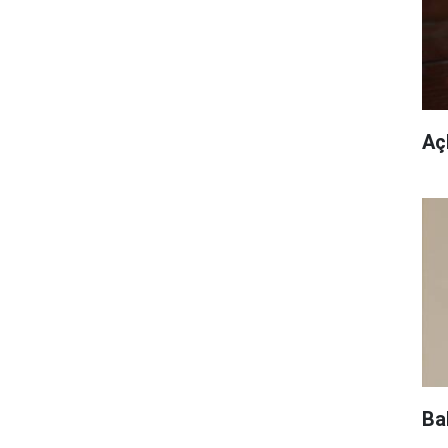
Açl
Ba