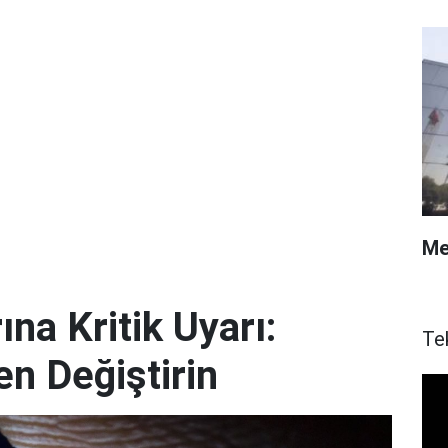
Me
ına Kritik Uyarı:
Te
en Değiştirin