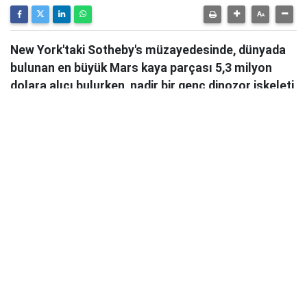
New York'taki Sotheby's müzayedesinde, dünyada
bulunan en büyük Mars kaya parçası 5,3 milyon
dolara alıcı bulurken, nadir bir genç dinozor iskeleti
30 milyon doları aşarak açık artırmanın yıldızı oldu.
New York'ta düzenlenen Sotheby’s'in
“Geek Week”
temalı açık artırmasında
, Mars'tan gelen en büyük
kaya parçası olan
NWA 16788 isimli meteor
, 5,3
milyon dolara satıldı.
54,39 pound (24,67 kg)
ağırlığındaki bu taş,
şimdiye kadar dünyada bulunan
en büyük Mars kayası
olma özelliğini taşıyor. Önceki
rekor, 2021 yılında Mali’de bulunan
14,51 kg’lık
Taoudenni 002
'ye aitti.
Meteor,
Kasım 2023’te Nijer’in Agadez bölgesinde
bir göktaşı avcısı
tarafından keşfedildi. Bilimsel