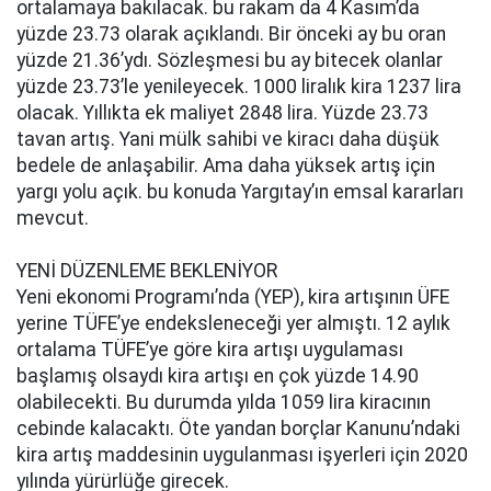
ortalamaya bakılacak. bu rakam da 4 Kasım’da
yüzde 23.73 olarak açıklandı. Bir önceki ay bu oran
yüzde 21.36’ydı. Sözleşmesi bu ay bitecek olanlar
yüzde 23.73’le yenileyecek. 1000 liralık kira 1237 lira
olacak. Yıllıkta ek maliyet 2848 lira. Yüzde 23.73
tavan artış. Yani mülk sahibi ve kiracı daha düşük
bedele de anlaşabilir. Ama daha yüksek artış için
yargı yolu açık. bu konuda Yargıtay’ın emsal kararları
mevcut.
YENİ DÜZENLEME BEKLENİYOR
Yeni ekonomi Programı’nda (YEP), kira artışının ÜFE
yerine TÜFE’ye endeksleneceği yer almıştı. 12 aylık
ortalama TÜFE’ye göre kira artışı uygulaması
başlamış olsaydı kira artışı en çok yüzde 14.90
olabilecekti. Bu durumda yılda 1059 lira kiracının
cebinde kalacaktı. Öte yandan borçlar Kanunu’ndaki
kira artış maddesinin uygulanması işyerleri için 2020
yılında yürürlüğe girecek.