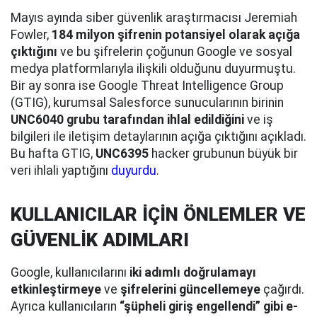
Mayıs ayında siber güvenlik araştırmacısı Jeremiah
Fowler,
184 milyon şifrenin potansiyel olarak açığa
çıktığını
ve bu şifrelerin çoğunun Google ve sosyal
medya platformlarıyla ilişkili olduğunu duyurmuştu.
Bir ay sonra ise Google Threat Intelligence Group
(GTIG), kurumsal Salesforce sunucularının birinin
UNC6040 grubu tarafından ihlal edildiğini
ve iş
bilgileri ile iletişim detaylarının açığa çıktığını açıkladı.
Bu hafta GTIG,
UNC6395
hacker grubunun büyük bir
veri ihlali yaptığını
duyurdu
.
KULLANICILAR İÇİN ÖNLEMLER VE
GÜVENLİK ADIMLARI
Google, kullanıcılarını
iki adımlı doğrulamayı
etkinleştirmeye
ve
şifrelerini güncellemeye
çağırdı.
Ayrıca kullanıcıların
“şüpheli giriş engellendi” gibi e-