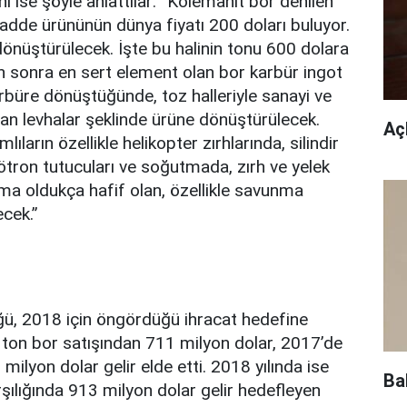
i ise şöyle anlattılar: “Kolemanit bor denilen
adde ürününün dünya fiyatı 200 doları buluyor.
 dönüştürülecek. İşte bu halinin tonu 600 dolara
n sonra en sert element olan bor karbür ingot
arbüre dönüştüğünde, toz halleriyle sanayi ve
lan levhalar şeklinde ürüne dönüştürülecek.
Açl
lıların özellikle helikopter zırhlarında, silindir
nötron tutucuları ve soğutmada, zırh ve yelek
a oldukça hafif olan, özellikle savunma
ecek.”
ğü, 2018 için öngördüğü ihracat hedefine
 ton bor satışından 711 milyon dolar, 2017’de
milyon dolar gelir elde etti. 2018 yılında ise
Ba
rşılığında 913 milyon dolar gelir hedefleyen