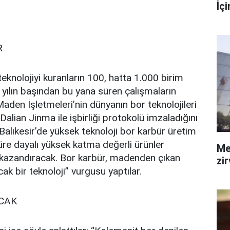
İç
R
eknolojiyi kuranların 100, hatta 1.000 birim
 yılın başından bu yana süren çalışmaların
Maden İşletmeleri’nin dünyanın bor teknolojileri
Dalian Jinma ile işbirliği protokolü imzaladığını
 Balıkesir’de yüksek teknoloji bor karbür üretim
büre dayalı yüksek katma değerli ürünler
Me
e kazandıracak. Bor karbür, madenden çıkan
zi
ak bir teknoloji” vurgusu yaptılar.
ACAK