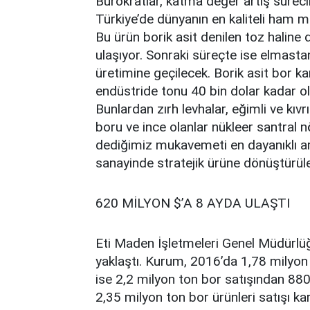
Bürokratlar, katma değer artış sürecin
Türkiye’de dünyanın en kaliteli ham m
Bu ürün borik asit denilen toz haline
ulaşıyor. Sonraki süreçte ise elmasta
üretimine geçilecek. Borik asit bor k
endüstride tonu 40 bin dolar kadar o
Bunlardan zırh levhalar, eğimli ve kıvrım
boru ve ince olanlar nükleer santral 
dediğimiz mukavemeti en dayanıklı am
sanayinde stratejik ürüne dönüştürül
620 MİLYON $’A 8 AYDA ULAŞTI
Eti Maden İşletmeleri Genel Müdürlü
yaklaştı. Kurum, 2016’da 1,78 milyon
ise 2,2 milyon ton bor satışından 880 
2,35 milyon ton bor ürünleri satışı ka