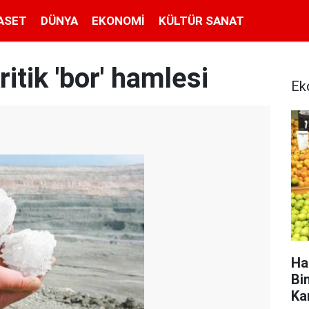
ASET
DÜNYA
EKONOMI
KÜLTÜR SANAT
itik 'bor' hamlesi
Ek
Ha
Bi
Ka