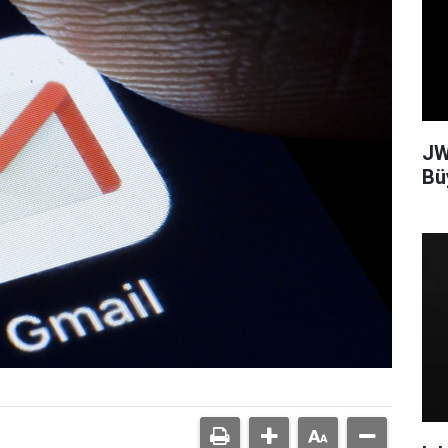
JW
Bü