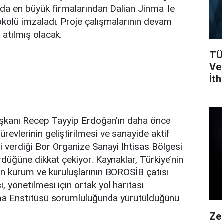
ında en büyük firmalarından Dalian Jinma ile
okolü imzaladı. Proje çalışmalarının devam
 atılmış olacak.
TÜ
Ver
İth
Da
aşkanı Recep Tayyip Erdoğan’ın daha önce
ürevlerinin geliştirilmesi ve sanayide aktif
i verdiği Bor Organize Sanayi İhtisas Bölgesi
ürdüğüne dikkat çekiyor. Kaynaklar, Türkiye’nin
en kurum ve kuruluşlarının BOROSİB çatısı
, yönetilmesi için ortak yol haritası
ırma Enstitüsü sorumluluğunda yürütüldüğünü
Ze