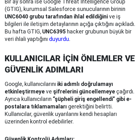
Bir ay sonra ise Google Threat Intelligence Group
(GTIG), kurumsal Salesforce sunucularının birinin
UNC6040 grubu tarafından ihlal edildiğini
ve iş
bilgileri ile iletişim detaylarının açığa çıktığını açıkladı.
Bu hafta GTIG,
UNC6395
hacker grubunun büyük bir
veri ihlali yaptığını
duyurdu
.
KULLANICILAR İÇİN ÖNLEMLER VE
GÜVENLİK ADIMLARI
Google, kullanıcılarını
iki adımlı doğrulamayı
etkinleştirmeye
ve
şifrelerini güncellemeye
çağırdı.
Ayrıca kullanıcıların
“şüpheli giriş engellendi” gibi e-
postalara tıklamamaları
gerektiğini belirtti.
Kullanıcılar, güvenlik uyarılarını kendi hesapları
üzerinden kontrol edebilirler.
Güvenlik Kontrolü Adımları: