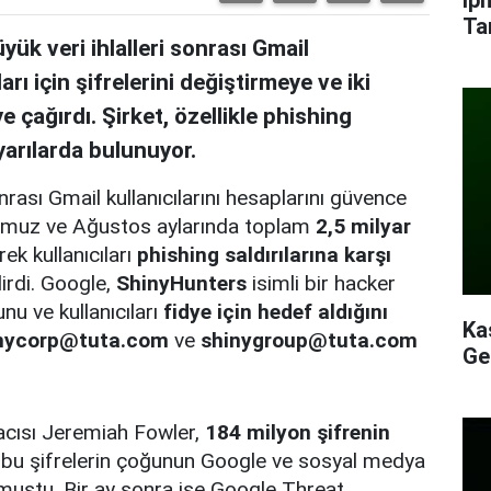
Ta
k veri ihlalleri sonrası Gmail
arı için şifrelerini değiştirmeye ve iki
 çağırdı. Şirket, özellikle phishing
yarılarda bulunuyor.
rası Gmail kullanıcılarını hesaplarını güvence
 Temmuz ve Ağustos aylarında toplam
2,5 milyar
ek kullanıcıları
phishing saldırılarına karşı
irdi. Google,
ShinyHunters
isimli bir hacker
nu ve kullanıcıları
fidye için hedef aldığını
Ka
nycorp@tuta.com
ve
shinygroup@tuta.com
Ge
acısı Jeremiah Fowler,
184 milyon şifrenin
bu şifrelerin çoğunun Google ve sosyal medya
urmuştu. Bir ay sonra ise Google Threat