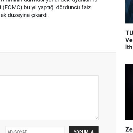
 (FOMC) bu yıl yaptığı dördüncü faiz
ksek düzeyine çıkardı.
TÜ
Ver
İth
Da
Ze