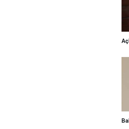
Açl
Ba