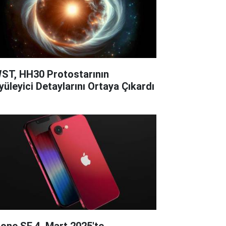
ST, HH30 Protostarının
yüleyici Detaylarını Ortaya Çıkardı
hone SE 4, Mart 2025'te