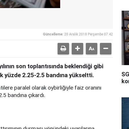
Güncelleme:
20 Aralık 2018 Perşembe 07:42
lının son toplantısında beklendiği gibi
SG
ak yüzde 2.25-2.5 bandına yükseltti.
ko
lere paralel olarak oybirliğiyle faiz oranını
.5 bandına çıkardı.
tırımının durması yönündeki uyarılarına