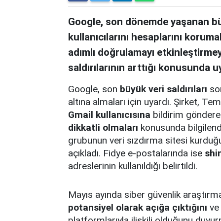
Google, son dönemde yaşanan büyü
kullanıcılarını hesaplarını korumal
adımlı doğrulamayı etkinleştirmeye
saldırılarının arttığı konusunda u
Google, son
büyük veri saldırıları
son
altına almaları için uyardı. Şirket,
Gmail kullanıcısına
bildirim gönderer
dikkatli olmaları
konusunda bilgilend
grubunun veri sızdırma sitesi kurduğu
açıkladı. Fidye e-postalarında ise
shi
adreslerinin kullanıldığı belirtildi.
Mayıs ayında siber güvenlik araştırm
potansiyel olarak açığa çıktığını
ve 
platformlarıyla ilişkili olduğunu duy