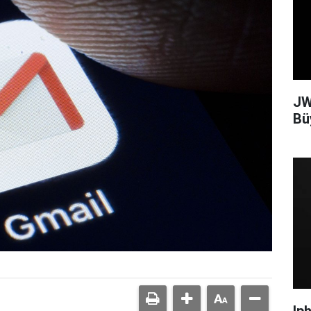
JW
Bü
Ip