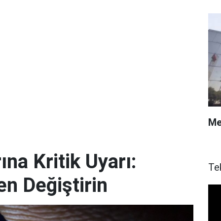
Me
ına Kritik Uyarı:
Te
en Değiştirin