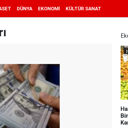
ASET
DÜNYA
EKONOMI
KÜLTÜR SANAT
rı
Ek
Ha
Bi
Ka