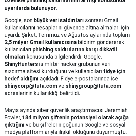
özellikle phishing saldırılarının arttığı konusunda
uyarılarda bulunuyor.
Google, son
büyük veri saldırıları
sonrası Gmail
kullanıcılarını hesaplarını güvence altına almaları için
uyardı. Şirket, Temmuz ve Ağustos aylarında toplam
2,5 milyar Gmail kullanıcısına
bildirim göndererek
kullanıcıları
phishing saldırılarına karşı dikkatli
olmaları
konusunda bilgilendirdi. Google,
ShinyHunters
isimli bir hacker grubunun veri
sızdırma sitesi kurduğunu ve kullanıcıları
fidye için
hedef aldığını
açıkladı. Fidye e-postalarında ise
shinycorp@tuta.com
ve
shinygroup@tuta.com
adreslerinin kullanıldığı belirtildi.
Mayıs ayında siber güvenlik araştırmacısı Jeremiah
Fowler,
184 milyon şifrenin potansiyel olarak açığa
çıktığını
ve bu şifrelerin çoğunun Google ve sosyal
medya platformlarıyla ilişkili olduğunu duyurmuştu.