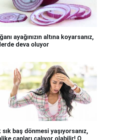
ğanı ayağınızın altına koyarsanız,
derde deva oluyor
k sık baş dönmesi yaşıyorsanız,
like çanları çalıyor olabilir! O