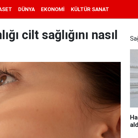
ASET
DÜNYA
EKONOMI
KÜLTÜR SANAT
ğı cilt sağlığını nasıl
Sa
Ha
al