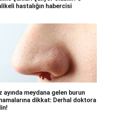
likeli hastalığın habercisi
z ayında meydana gelen burun
namalarına dikkat: Derhal doktora
in!