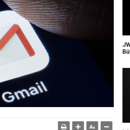
JW
Bü