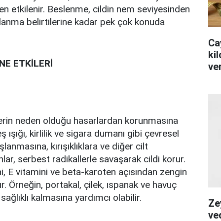
den etkilenir. Beslenme, cildin nem seviyesinden
lanma belirtilerine kadar pek çok konuda
Ca
kil
NE ETKİLERİ
ve
allerin neden olduğu hasarlardan korunmasına
 ışığı, kirlilik ve sigara dumanı gibi çevresel
lanmasına, kırışıklıklara ve diğer cilt
lar, serbest radikallerle savaşarak cildi korur.
ni, E vitamini ve beta-karoten açısından zengin
ır. Örneğin, portakal, çilek, ıspanak ve havuç
sağlıklı kalmasına yardımcı olabilir.
Ze
ve