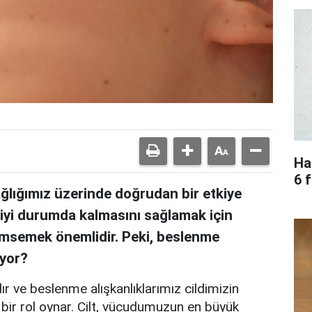
Ha
6 
sağlığımız üzerinde doğrudan bir etkiye
n iyi durumda kalmasını sağlamak için
nimsemek önemlidir. Peki, beslenme
iyor?
dır ve beslenme alışkanlıklarımız cildimizin
bir rol oynar. Cilt, vücudumuzun en büyük