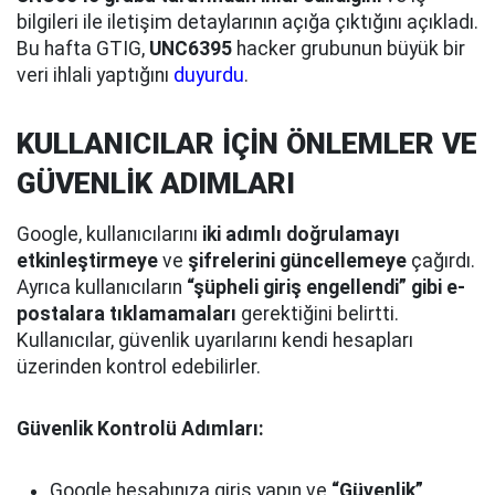
bilgileri ile iletişim detaylarının açığa çıktığını açıkladı.
Bu hafta GTIG,
UNC6395
hacker grubunun büyük bir
veri ihlali yaptığını
duyurdu
.
KULLANICILAR İÇİN ÖNLEMLER VE
GÜVENLİK ADIMLARI
Google, kullanıcılarını
iki adımlı doğrulamayı
etkinleştirmeye
ve
şifrelerini güncellemeye
çağırdı.
Ayrıca kullanıcıların
“şüpheli giriş engellendi” gibi e-
postalara tıklamamaları
gerektiğini belirtti.
Kullanıcılar, güvenlik uyarılarını kendi hesapları
üzerinden kontrol edebilirler.
Güvenlik Kontrolü Adımları:
Google hesabınıza giriş yapın ve
“Güvenlik”