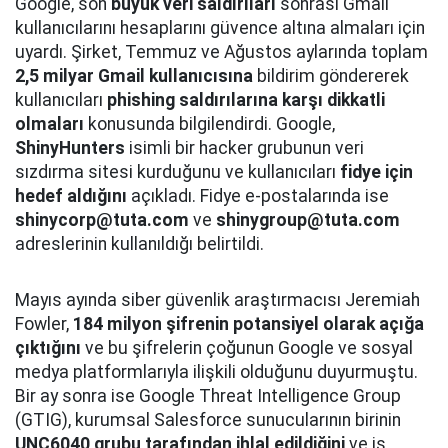
Google, son
büyük veri saldırıları
sonrası Gmail
kullanıcılarını hesaplarını güvence altına almaları için
uyardı. Şirket, Temmuz ve Ağustos aylarında toplam
2,5 milyar Gmail kullanıcısına
bildirim göndererek
kullanıcıları
phishing saldırılarına karşı dikkatli
olmaları
konusunda bilgilendirdi. Google,
ShinyHunters
isimli bir hacker grubunun veri
sızdırma sitesi kurduğunu ve kullanıcıları
fidye için
hedef aldığını
açıkladı. Fidye e-postalarında ise
shinycorp@tuta.com
ve
shinygroup@tuta.com
adreslerinin kullanıldığı belirtildi.
Mayıs ayında siber güvenlik araştırmacısı Jeremiah
Fowler,
184 milyon şifrenin potansiyel olarak açığa
çıktığını
ve bu şifrelerin çoğunun Google ve sosyal
medya platformlarıyla ilişkili olduğunu duyurmuştu.
Bir ay sonra ise Google Threat Intelligence Group
(GTIG), kurumsal Salesforce sunucularının birinin
UNC6040 grubu tarafından ihlal edildiğini
ve iş