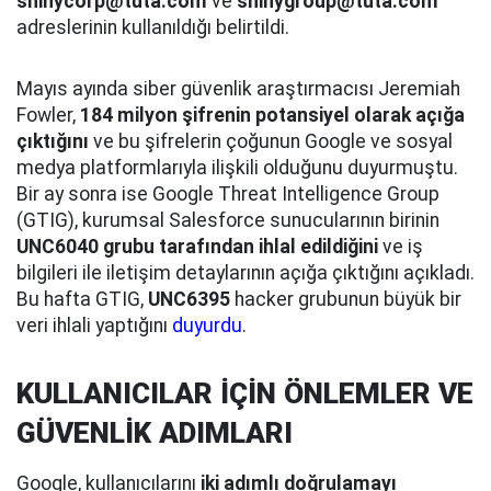
shinycorp@tuta.com
ve
shinygroup@tuta.com
adreslerinin kullanıldığı belirtildi.
Mayıs ayında siber güvenlik araştırmacısı Jeremiah
Fowler,
184 milyon şifrenin potansiyel olarak açığa
çıktığını
ve bu şifrelerin çoğunun Google ve sosyal
medya platformlarıyla ilişkili olduğunu duyurmuştu.
Bir ay sonra ise Google Threat Intelligence Group
(GTIG), kurumsal Salesforce sunucularının birinin
UNC6040 grubu tarafından ihlal edildiğini
ve iş
bilgileri ile iletişim detaylarının açığa çıktığını açıkladı.
Bu hafta GTIG,
UNC6395
hacker grubunun büyük bir
veri ihlali yaptığını
duyurdu
.
KULLANICILAR İÇİN ÖNLEMLER VE
GÜVENLİK ADIMLARI
Google, kullanıcılarını
iki adımlı doğrulamayı