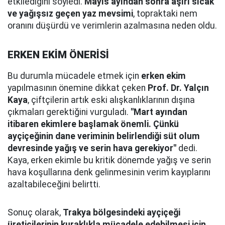
etkilediğini söyledi.
Mayıs ayından sonra aşırı sıcak
ve yağışsız geçen yaz mevsimi
, topraktaki nem
oranını düşürdü ve verimlerin azalmasına neden oldu.
ERKEN EKİM ÖNERİSİ
Bu durumla mücadele etmek için
erken ekim
yapılmasının önemine dikkat çeken
Prof. Dr. Yalçın
Kaya
, çiftçilerin artık eski alışkanlıklarının dışına
çıkmaları gerektiğini vurguladı.
"Mart ayından
itibaren ekimlere başlamak önemli. Çünkü
ayçiçeğinin dane veriminin belirlendiği süt olum
devresinde yağış ve serin hava gerekiyor"
dedi.
Kaya, erken ekimle bu kritik dönemde yağış ve serin
hava koşullarına denk gelinmesinin verim kayıplarını
azaltabileceğini belirtti.
Sonuç olarak,
Trakya bölgesindeki ayçiçeği
üreticilerinin kuraklıkla mücadele edebilmesi için