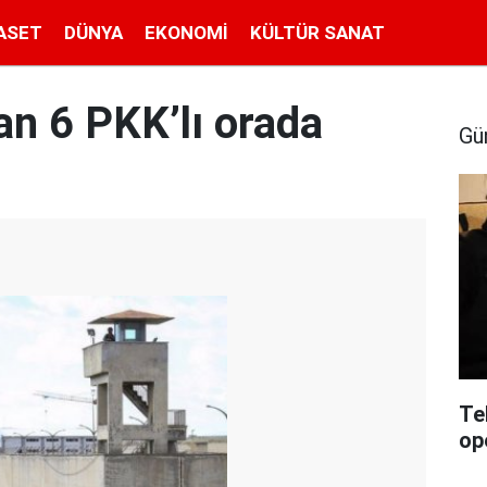
ASET
DÜNYA
EKONOMI
KÜLTÜR SANAT
n 6 PKK’lı orada
Gü
Te
op