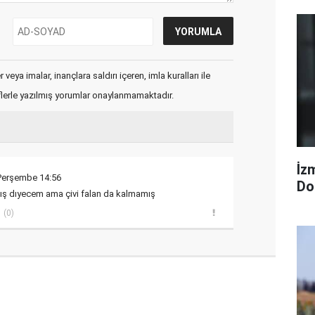
veya imalar, inançlara saldırı içeren, imla kuralları ile
flerle yazılmış yorumlar onaylanmamaktadır.
İzm
 Perşembe 14:56
Dol
mış dıyecem ama çivi falan da kalmamış
(0)