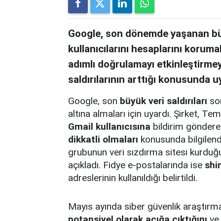
Google, son dönemde yaşanan büyü
kullanıcılarını hesaplarını korumal
adımlı doğrulamayı etkinleştirmeye
saldırılarının arttığı konusunda u
Google, son
büyük veri saldırıları
son
altına almaları için uyardı. Şirket,
Gmail kullanıcısına
bildirim gönderer
dikkatli olmaları
konusunda bilgilend
grubunun veri sızdırma sitesi kurduğu
açıkladı. Fidye e-postalarında ise
shi
adreslerinin kullanıldığı belirtildi.
Mayıs ayında siber güvenlik araştırm
potansiyel olarak açığa çıktığını
ve 