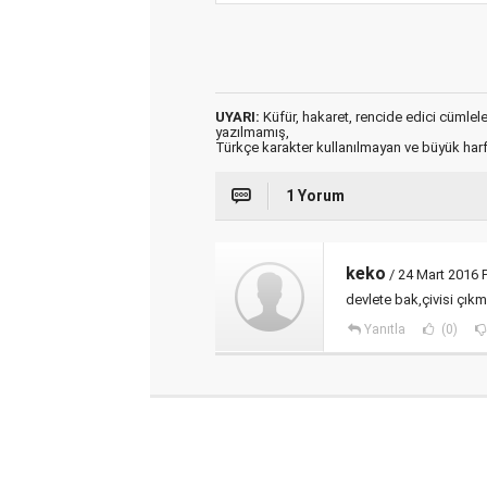
UYARI:
Küfür, hakaret, rencide edici cümleler 
yazılmamış,
Türkçe karakter kullanılmayan ve büyük har
1 Yorum
keko
/ 24 Mart 2016
devlete bak,çivisi çık
Yanıtla
(0)