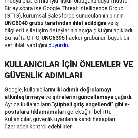
medya platformlarıyla ilişkili olduğunu duyurmuştu.
Bir ay sonra ise Google Threat Intelligence Group
(GTIG), kurumsal Salesforce sunucularının birinin
UNC6040 grubu tarafından ihlal edildiğini
ve iş
bilgileri ile iletişim detaylarının açığa çıktığını açıkladı.
Bu hafta GTIG,
UNC6395
hacker grubunun büyük bir
veri ihlali yaptığını
duyurdu
.
KULLANICILAR İÇİN ÖNLEMLER VE
GÜVENLİK ADIMLARI
Google, kullanıcılarını
iki adımlı doğrulamayı
etkinleştirmeye
ve
şifrelerini güncellemeye
çağırdı.
Ayrıca kullanıcıların
“şüpheli giriş engellendi” gibi e-
postalara tıklamamaları
gerektiğini belirtti.
Kullanıcılar, güvenlik uyarılarını kendi hesapları
üzerinden kontrol edebilirler.