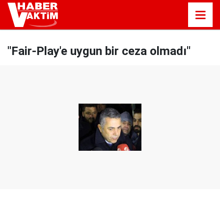
''Fair-Play'e uygun bir ceza olmadı''