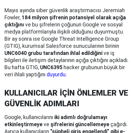
Mayıs ayında siber güvenlik araştırmacısı Jeremiah
Fowler,
184 milyon şifrenin potansiyel olarak açığa
çıktığını
ve bu şifrelerin çoğunun Google ve sosyal
medya platformlarıyla ilişkili olduğunu duyurmuştu.
Bir ay sonra ise Google Threat Intelligence Group
(GTIG), kurumsal Salesforce sunucularının birinin
UNC6040 grubu tarafından ihlal edildiğini
ve iş
bilgileri ile iletişim detaylarının açığa çıktığını açıkladı.
Bu hafta GTIG,
UNC6395
hacker grubunun büyük bir
veri ihlali yaptığını
duyurdu
.
KULLANICILAR İÇİN ÖNLEMLER VE
GÜVENLİK ADIMLARI
Google, kullanıcılarını
iki adımlı doğrulamayı
etkinleştirmeye
ve
şifrelerini güncellemeye
çağırdı.
Ayrıca kullanıcıların
“şüpheli giriş engellendi” gibi e-