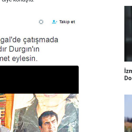
İzm
Dol