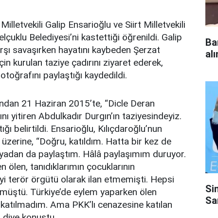
Milletvekili Galip Ensarioğlu ve Siirt Milletvekili
elçuklu Belediyesi’ni kastettiği öğrenildi. Galip
Ba
arşı savaşırken hayatını kaybeden Şerzat
al
in kurulan taziye çadırını ziyaret ederek,
toğrafını paylaştığı kaydedildi.
ndan 21 Haziran 2015’te, “Dicle Deran
 yitiren Abdulkadır Durgın’ın taziyesindeyiz.
ğı belirtildi. Ensarioğlu, Kılıçdaroğlu’nun
 üzerine, “Doğru, katıldım. Hatta bir kez de
dyadan da paylaştım. Hâlâ paylaşımım duruyor.
n ölen, tanıdıklarımın çocuklarının
i terör örgütü olarak ilan etmemişti. Hepsi
Si
lmüştü. Türkiye’de eylem yaparken ölen
Sa
n katılmadım. Ama PKK’lı cenazesine katılan
” diye konuştu.