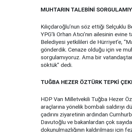
MUHTARIN TALEBİNİ SORGULAMI
Kılıçdaroğlu’nun söz ettiği Selçuklu B
YPG’li Orhan Atıcı’nın ailesinin evine t
Belediyesi yetkilileri de Hürriyet’e, “
gönderdik. Cenaze olduğu için ve muht
sorgulamıyoruz. Ama bir vatandaştan i
söktük” dedi.
TUĞBA HEZER ÖZTÜRK TEPKİ ÇEK
HDP Van Milletvekili Tuğba Hezer Özt
araçlarına yönelik bombalı saldırıyı d
çadırını ziyaretinin ardından Cumhu
Davutoğlu ve bakanlardan çok sayıda
dokunulmazlığının kaldırılması için fe