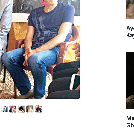
Ay
Ka
Ma
Gö