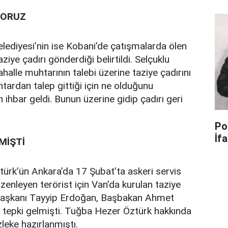
YORUZ
elediyesi’nin ise Kobani’de çatışmalarda ölen
aziye çadırı gönderdiği belirtildi. Selçuklu
Mahalle muhtarının talebi üzerine taziye çadırını
ardan talep gittiği için ne olduğunu
hbar geldi. Bunun üzerine gidip çadırı geri
Po
İf
MİŞTİ
ürk’ün Ankara’da 17 Şubat’ta askeri servis
üzenleyen terörist için Van’da kurulan taziye
rbaşkanı Tayyip Erdoğan, Başbakan Ahmet
 tepki gelmişti. Tuğba Hezer Öztürk hakkında
zleke hazırlanmıştı.