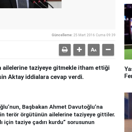
Güncelleme:
25 Mart 2016 Cuma 09:39
ailelerine taziyeye gitmekle itham ettiği
Ya
Fe
sin Aktay iddialara cevap verdi.
oğlu’nun, Başbakan Ahmet Davutoğlu’na
n terör örgütünün ailelerine taziyeye gittiler.
lı için taziye çadırı kurdu” sorusunun