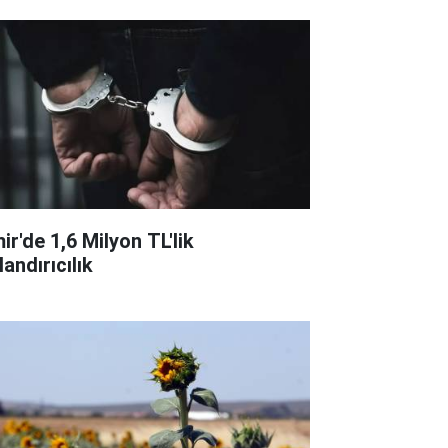
ir'de 1,6 Milyon TL'lik
andırıcılık