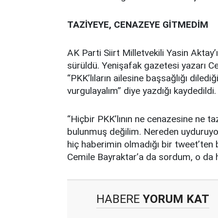
TAZİYEYE, CENAZEYE GİTMEDİM
AK Parti Siirt Milletvekili Yasin Aktay
sürüldü. Yenişafak gazetesi yazarı C
“PKK’lıların ailesine başsağlığı dilediği
vurgulayalım” diye yazdığı kaydedildi.
“Hiçbir PKK’lının ne cenazesine ne ta
bulunmuş değilim. Nereden uyduruyor
hiç haberimin olmadığı bir tweet’ten
Cemile Bayraktar’a da sordum, o da ha
HABERE
YORUM KAT