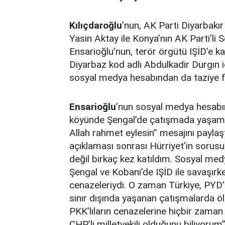
Kılıçdaroğlu
’nun, AK Parti Diyarbakır 
Yasin Aktay ile Konya’nın AK Parti’li S
Ensarioğlu’nun, terör örgütü IŞİD’e k
Diyarbaz kod adlı Abdulkadir Durgın iç
sosyal medya hesabından da taziye fo
Ensarioğlu
’nun sosyal medya hesabı
köyünde Şengal’de çatışmada yaşamını
Allah rahmet eylesin” mesajını paylaştı
açıklaması sonrası Hürriyet’in sorusu
değil birkaç kez katıldım. Sosyal me
Şengal ve Kobani’de IŞİD ile savaşırke
cenazeleriydi. O zaman Türkiye, PYD’y
sınır dışında yaşanan çatışmalarda ö
PKK’lıların cenazelerine hiçbir zama
CHP’li milletvekili olduğunu biliyorum