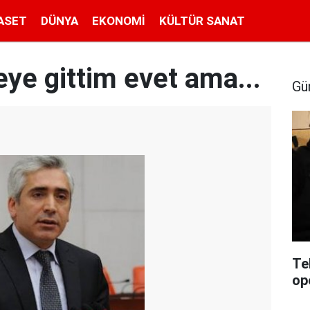
ASET
DÜNYA
EKONOMI
KÜLTÜR SANAT
eye gittim evet ama...
Gü
Te
op