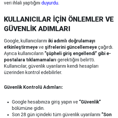
veri ihlali yaptığını
duyurdu
.
KULLANICILAR İÇİN ÖNLEMLER VE
GÜVENLİK ADIMLARI
Google, kullanıcılarını
iki adımlı doğrulamayı
etkinleştirmeye
ve
şifrelerini güncellemeye
çağırdı.
Ayrıca kullanıcıların
“şüpheli giriş engellendi” gibi e-
postalara tıklamamaları
gerektiğini belirtti.
Kullanıcılar, güvenlik uyarılarını kendi hesapları
üzerinden kontrol edebilirler.
Güvenlik Kontrolü Adımları:
Google hesabınıza giriş yapın ve
“Güvenlik”
bölümüne gidin.
Son 28 gün içindeki tüm güvenlik uyarılarını
“Son