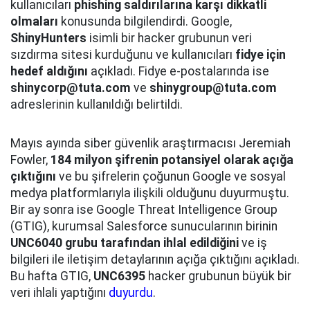
kullanıcıları
phishing saldırılarına karşı dikkatli
olmaları
konusunda bilgilendirdi. Google,
ShinyHunters
isimli bir hacker grubunun veri
sızdırma sitesi kurduğunu ve kullanıcıları
fidye için
hedef aldığını
açıkladı. Fidye e-postalarında ise
shinycorp@tuta.com
ve
shinygroup@tuta.com
adreslerinin kullanıldığı belirtildi.
Mayıs ayında siber güvenlik araştırmacısı Jeremiah
Fowler,
184 milyon şifrenin potansiyel olarak açığa
çıktığını
ve bu şifrelerin çoğunun Google ve sosyal
medya platformlarıyla ilişkili olduğunu duyurmuştu.
Bir ay sonra ise Google Threat Intelligence Group
(GTIG), kurumsal Salesforce sunucularının birinin
UNC6040 grubu tarafından ihlal edildiğini
ve iş
bilgileri ile iletişim detaylarının açığa çıktığını açıkladı.
Bu hafta GTIG,
UNC6395
hacker grubunun büyük bir
veri ihlali yaptığını
duyurdu
.