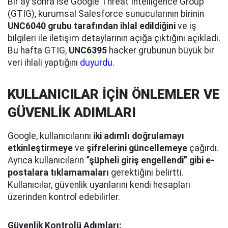
Bir ay sonra ise Google Threat Intelligence Group
(GTIG), kurumsal Salesforce sunucularının birinin
UNC6040 grubu tarafından ihlal edildiğini
ve iş
bilgileri ile iletişim detaylarının açığa çıktığını açıkladı.
Bu hafta GTIG,
UNC6395
hacker grubunun büyük bir
veri ihlali yaptığını
duyurdu
.
KULLANICILAR İÇİN ÖNLEMLER VE
GÜVENLİK ADIMLARI
Google, kullanıcılarını
iki adımlı doğrulamayı
etkinleştirmeye
ve
şifrelerini güncellemeye
çağırdı.
Ayrıca kullanıcıların
“şüpheli giriş engellendi” gibi e-
postalara tıklamamaları
gerektiğini belirtti.
Kullanıcılar, güvenlik uyarılarını kendi hesapları
üzerinden kontrol edebilirler.
Güvenlik Kontrolü Adımları: