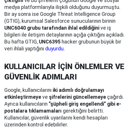
çıktığını
ve bu şifrelerin çoğunun Google ve sosyal
medya platformlarıyla ilişkili olduğunu duyurmuştu.
Bir ay sonra ise Google Threat Intelligence Group
(GTIG), kurumsal Salesforce sunucularının birinin
UNC6040 grubu tarafından ihlal edildiğini
ve iş
bilgileri ile iletişim detaylarının açığa çıktığını açıkladı.
Bu hafta GTIG,
UNC6395
hacker grubunun büyük bir
veri ihlali yaptığını
duyurdu
.
KULLANICILAR İÇİN ÖNLEMLER VE
GÜVENLİK ADIMLARI
Google, kullanıcılarını
iki adımlı doğrulamayı
etkinleştirmeye
ve
şifrelerini güncellemeye
çağırdı.
Ayrıca kullanıcıların
“şüpheli giriş engellendi” gibi e-
postalara tıklamamaları
gerektiğini belirtti.
Kullanıcılar, güvenlik uyarılarını kendi hesapları
üzerinden kontrol edebilirler.