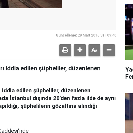
Güncelleme:
29 Mart 2016 Salı 09:40
arı iddia edilen şüpheliler, düzenlenen
Ya
Fe
ı iddia edilen şüpheliler, düzenlenen
ada İstanbul dışında 20'den fazla ilde de aynı
dığı, şüphelilerin gözaltına alındığı
Caddesi'nde