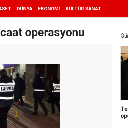
ASET
DÜNYA
EKONOMI
KÜLTÜR SANAT
racaat operasyonu
Gü
Te
op