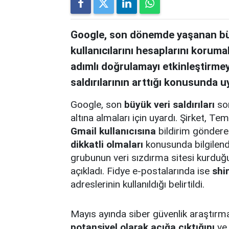
Google, son dönemde yaşanan büyü
kullanıcılarını hesaplarını korumal
adımlı doğrulamayı etkinleştirmeye
saldırılarının arttığı konusunda u
Google, son
büyük veri saldırıları
son
altına almaları için uyardı. Şirket,
Gmail kullanıcısına
bildirim gönderer
dikkatli olmaları
konusunda bilgilend
grubunun veri sızdırma sitesi kurduğu
açıkladı. Fidye e-postalarında ise
shi
adreslerinin kullanıldığı belirtildi.
Mayıs ayında siber güvenlik araştırm
potansiyel olarak açığa çıktığını
ve 