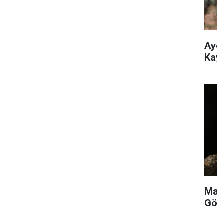
Ay
Ka
Ma
Gö