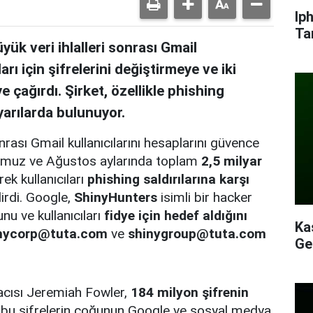
Ip
Ta
k veri ihlalleri sonrası Gmail
arı için şifrelerini değiştirmeye ve iki
 çağırdı. Şirket, özellikle phishing
yarılarda bulunuyor.
rası Gmail kullanıcılarını hesaplarını güvence
 Temmuz ve Ağustos aylarında toplam
2,5 milyar
ek kullanıcıları
phishing saldırılarına karşı
irdi. Google,
ShinyHunters
isimli bir hacker
nu ve kullanıcıları
fidye için hedef aldığını
Ka
nycorp@tuta.com
ve
shinygroup@tuta.com
Ge
acısı Jeremiah Fowler,
184 milyon şifrenin
bu şifrelerin çoğunun Google ve sosyal medya