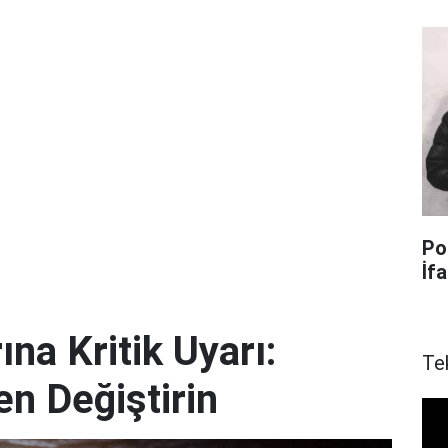
Po
İf
ına Kritik Uyarı:
Te
en Değiştirin