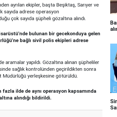
en ayrılan ekipler, başta Beşiktaş, Sarıyer ve
çok sayıda adrese operasyon
duğu çok sayıda şüpheli gözaltına alındı.
Ba
al
sarüstü'nde bulunan bir gecekonduya gelen
ğü'ne bağlı sivil polis ekipleri adrese
de aramalar yapıldı. Gözaltına alınan şüpheliler
nde sağlık kontrolünden geçirildikten sonra
t Müdürlüğü yerleşkesine götürüldü.
n fazla ilde de aynı operasyon kapsamında
tına alındığı bildirildi.
Si
Sa