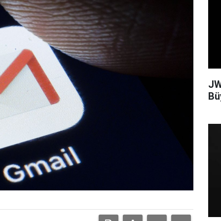
JW
Bü