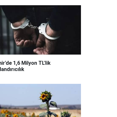
ir'de 1,6 Milyon TL'lik
andırıcılık