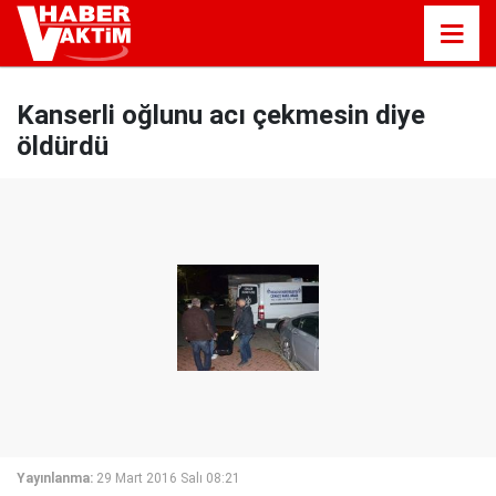
Kanserli oğlunu acı çekmesin diye
öldürdü
Yayınlanma:
29 Mart 2016 Salı 08:21