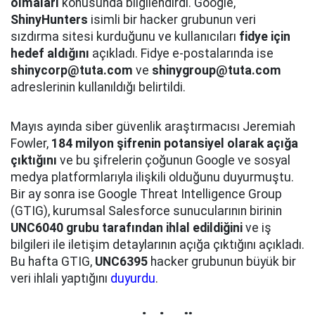
olmaları
konusunda bilgilendirdi. Google,
ShinyHunters
isimli bir hacker grubunun veri
sızdırma sitesi kurduğunu ve kullanıcıları
fidye için
hedef aldığını
açıkladı. Fidye e-postalarında ise
shinycorp@tuta.com
ve
shinygroup@tuta.com
adreslerinin kullanıldığı belirtildi.
Mayıs ayında siber güvenlik araştırmacısı Jeremiah
Fowler,
184 milyon şifrenin potansiyel olarak açığa
çıktığını
ve bu şifrelerin çoğunun Google ve sosyal
medya platformlarıyla ilişkili olduğunu duyurmuştu.
Bir ay sonra ise Google Threat Intelligence Group
(GTIG), kurumsal Salesforce sunucularının birinin
UNC6040 grubu tarafından ihlal edildiğini
ve iş
bilgileri ile iletişim detaylarının açığa çıktığını açıkladı.
Bu hafta GTIG,
UNC6395
hacker grubunun büyük bir
veri ihlali yaptığını
duyurdu
.