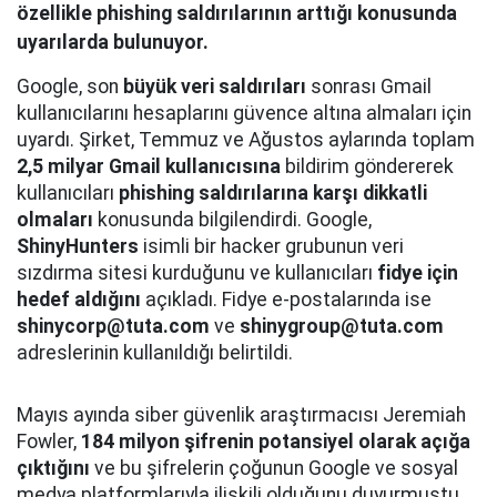
özellikle phishing saldırılarının arttığı konusunda
uyarılarda bulunuyor.
Google, son
büyük veri saldırıları
sonrası Gmail
kullanıcılarını hesaplarını güvence altına almaları için
uyardı. Şirket, Temmuz ve Ağustos aylarında toplam
2,5 milyar Gmail kullanıcısına
bildirim göndererek
kullanıcıları
phishing saldırılarına karşı dikkatli
olmaları
konusunda bilgilendirdi. Google,
ShinyHunters
isimli bir hacker grubunun veri
sızdırma sitesi kurduğunu ve kullanıcıları
fidye için
hedef aldığını
açıkladı. Fidye e-postalarında ise
shinycorp@tuta.com
ve
shinygroup@tuta.com
adreslerinin kullanıldığı belirtildi.
Mayıs ayında siber güvenlik araştırmacısı Jeremiah
Fowler,
184 milyon şifrenin potansiyel olarak açığa
çıktığını
ve bu şifrelerin çoğunun Google ve sosyal
medya platformlarıyla ilişkili olduğunu duyurmuştu.